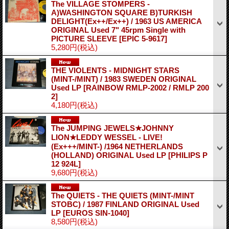
The VILLAGE STOMPERS -
A)WASHINGTON SQUARE B)TURKISH
DELIGHT(Ex++/Ex++) / 1963 US AMERICA
ORIGINAL Used 7" 45rpm Single with
PICTURE SLEEVE
[EPIC 5-9617]
5,280円
(税込)
THE VIOLENTS - MIDNIGHT STARS
(MINT-/MINT) / 1983 SWEDEN ORIGINAL
Used LP
[RAINBOW RMLP-2002 / RMLP 200
2]
4,180円
(税込)
The JUMPING JEWELS★JOHNNY
LION★LEDDY WESSEL - LIVE!
(Ex+++/MINT-) /1964 NETHERLANDS
(HOLLAND) ORIGINAL Used LP
[PHILIPS P
12 924L]
9,680円
(税込)
The QUIETS - THE QUIETS (MINT-/MINT
STOBC) / 1987 FINLAND ORIGINAL Used
LP
[EUROS SIN-1040]
8,580円
(税込)