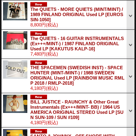
The QUIETS - MORE QUIETS (MINT/MINT) /
1989 FINLAND ORIGINAL Used LP
[EUROS
SIN-1050]
8,800円
(税込)
The QUIETS - 16 GUITAR INSTRUMENTALS
(Ex+++/MINT-) / 1987 FINLAND ORIGINAL
Used LP
[KAKUTUS KALP-16]
7,480円
(税込)
THE SPACEMEN (SWEDISH INST) - SPACE
HUNTER (MINT-/MINT-) / 1988 SWEDEN
ORIGINAL Used LP
[RAINBOW MUSIC RML
P 2018 / RMLP-2018]
4,180円
(税込)
BILL JUSTICE - RAUNCHY & Other Great
Instrumentals (Ex+++/MINT- BB) / 1964 US
AMERICA ORIGINAL STEREO Used LP
[SU
N SUN-109 / SUN #109]
4,180円
(税込)