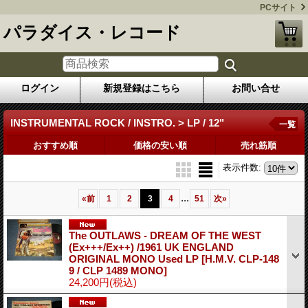
PCサイト
パラダイス・レコード
ログイン
新規登録はこちら
お問い合せ
INSTRUMENTAL ROCK / INSTRO. > LP / 12"
一覧
おすすめ順
価格の安い順
売れ筋順
表示件数
:
...
«
前
1
2
3
4
51
次
»
The OUTLAWS - DREAM OF THE WEST
(Ex+++/Ex++) /1961 UK ENGLAND
ORIGINAL MONO Used LP
[H.M.V. CLP-148
9 / CLP 1489 MONO]
24,200円
(税込)