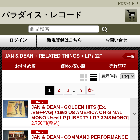
PCサイト
パラダイス・レコード
ログイン
新規登録はこちら
お問い合せ
JAN & DEAN + RELATED THINGS > LP / 12"
一覧
おすすめ順
価格の安い順
売れ筋順
表示件数
:
...
1
2
3
9
次
»
JAN & DEAN - GOLDEN HITS (Ex,
/VG++VG) / 1962 US AMERICA ORIGINAL
MONO Used LP
[LIBERTY LRP-3248 MONO]
2,750円
(税込)
JAN & DEAN - COMMAND PERFORMANCE