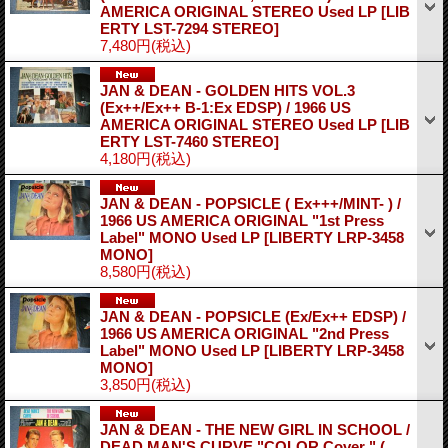
AMERICA ORIGINAL STEREO Used LP
[LIB
ERTY LST-7294 STEREO]
7,480円
(税込)
JAN & DEAN - GOLDEN HITS VOL.3
(Ex++/Ex++ B-1:Ex EDSP) / 1966 US
AMERICA ORIGINAL STEREO Used LP
[LIB
ERTY LST-7460 STEREO]
4,180円
(税込)
JAN & DEAN - POPSICLE ( Ex+++/MINT- ) /
1966 US AMERICA ORIGINAL "1st Press
Label" MONO Used LP
[LIBERTY LRP-3458
MONO]
8,580円
(税込)
JAN & DEAN - POPSICLE (Ex/Ex++ EDSP) /
1966 US AMERICA ORIGINAL "2nd Press
Label" MONO Used LP
[LIBERTY LRP-3458
MONO]
3,850円
(税込)
JAN & DEAN - THE NEW GIRL IN SCHOOL /
DEAD MAN'S CURVE "COLOR Cover " (