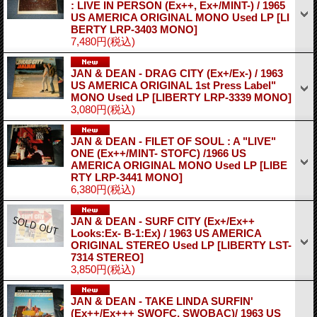
: LIVE IN PERSON (Ex++, Ex+/MINT-) / 1965
US AMERICA ORIGINAL MONO Used LP
[LI
BERTY LRP-3403 MONO]
7,480円
(税込)
JAN & DEAN - DRAG CITY (Ex+/Ex-) / 1963
US AMERICA ORIGINAL 1st Press Label"
MONO Used LP
[LIBERTY LRP-3339 MONO]
3,080円
(税込)
JAN & DEAN - FILET OF SOUL : A "LIVE"
ONE (Ex++/MINT- STOFC) /1966 US
AMERICA ORIGINAL MONO Used LP
[LIBE
RTY LRP-3441 MONO]
6,380円
(税込)
JAN & DEAN - SURF CITY (Ex+/Ex++
Looks:Ex- B-1:Ex) / 1963 US AMERICA
ORIGINAL STEREO Used LP
[LIBERTY LST-
7314 STEREO]
3,850円
(税込)
JAN & DEAN - TAKE LINDA SURFIN'
(Ex++/Ex+++ SWOFC, SWOBAC)/ 1963 US