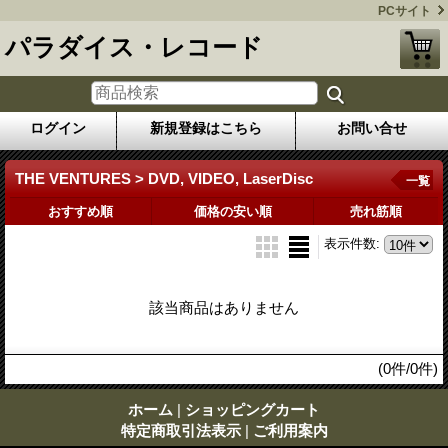
PCサイト
パラダイス・レコード
ログイン
新規登録はこちら
お問い合せ
THE VENTURES > DVD, VIDEO, LaserDisc
一覧
おすすめ順
価格の安い順
売れ筋順
表示件数
:
該当商品はありません
(0件/0件)
ホーム
|
ショッピングカート
特定商取引法表示
|
ご利用案内