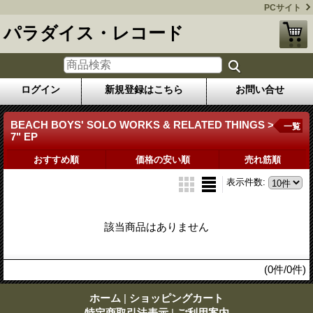
PCサイト
パラダイス・レコード
ログイン
新規登録はこちら
お問い合せ
BEACH BOYS' SOLO WORKS & RELATED THINGS >
一覧
7" EP
おすすめ順
価格の安い順
売れ筋順
表示件数
:
該当商品はありません
(0件/0件)
ホーム
|
ショッピングカート
特定商取引法表示
|
ご利用案内