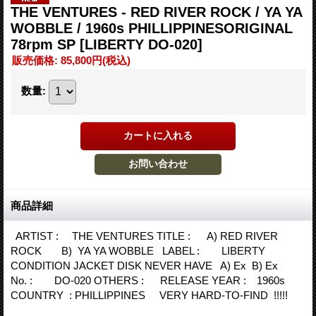
THE VENTURES - RED RIVER ROCK / YA YA
WOBBLE / 1960s PHILLIPPINESORIGINAL
78rpm SP
[LIBERTY DO-020]
販売価格
:
85,800円
(税込)
数量
:
商品詳細
ARTIST : THE VENTURES TITLE : A) RED RIVER
ROCK B) YA YA WOBBLE LABEL : LIBERTY
CONDITION JACKET DISK NEVER HAVE A) Ex B) Ex
No. : DO-020 OTHERS : RELEASE YEAR : 1960s
COUNTRY : PHILLIPPINES VERY HARD-TO-FIND !!!!!