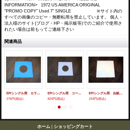
INFORMATION> 1972 US AMERICA ORIGINAL
"PROMO COPY" Used 7" SINGLE ※サイト内の
すべての画像のコピー・無断転用を禁止しています。 個人・
法人様のサイト(ブログ・HP・掲示板等)でのご紹介で使用さ
れたい場合は前もってご連絡下さい
関連商品
EP/シングル用 カラースリーヴ（全4色） 5枚セット (カラー指定してください）
EP/シングル用 コート紙丸穴ジャケ （10枚セット）
EP/シングル用 台紙 10枚セット
276円
(税込)
824円
(税込)
154円
(税込)
ホーム
|
ショッピングカート