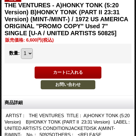
THE VENTURES - A)HONKY TONK (5:20
Version) B)HONKY TONK (PART II 23:31
Version) (MINT-/MINT-) / 1972 US AMERICA
ORIGINAL "PROMO COPY" Used 7"
SINGLE
[U-A / UNITED ARTISTS 50825]
販売価格
:
6,600円
(税込)
数量
:
商品詳細
ARTIST : THE VENTURES TITLE : A)HONKY TONK (5:20
Version) B)HONKY TONK (PART II 23:31 Version) LABEL :
UNITED ARTISTS CONDITIONJACKETDISK A)MINT-
B)MINT- No. : 50925OTHERS : <RELEASE