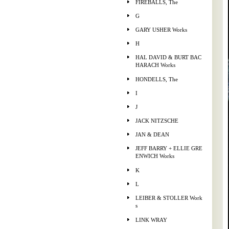
FIREBALLS, The
G
GARY USHER Works
H
HAL DAVID & BURT BAC
HARACH Works
HONDELLS, The
I
J
JACK NITZSCHE
JAN & DEAN
JEFF BARRY + ELLIE GRE
ENWICH Works
K
L
LEIBER & STOLLER Work
s
LINK WRAY