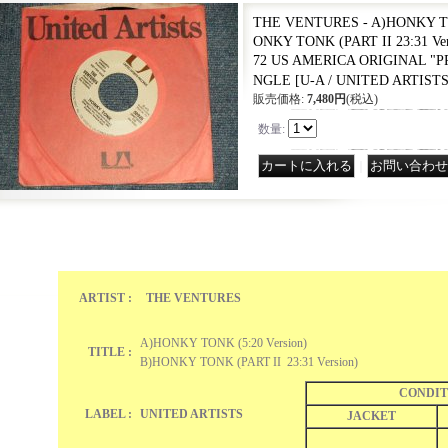
THE VENTURES - A)HONKY TON
ONKY TONK (PART II 23:31 Ver
72 US AMERICA ORIGINAL "PR
NGLE
[
U-A / UNITED ARTISTS
販売価格
:
7,480円
(税込)
数量
:
｜
ARTIST :
THE VENTURES
A)HONKY TONK (5:20 Version)
TITLE :
B)HONKY TONK (PART II 23:31 Version)
CONDIT
LABEL :
UNITED ARTISTS
JACKET