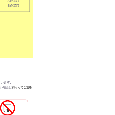
A)MINT
B)MINT
ています。
たい場合は
前もってご連絡