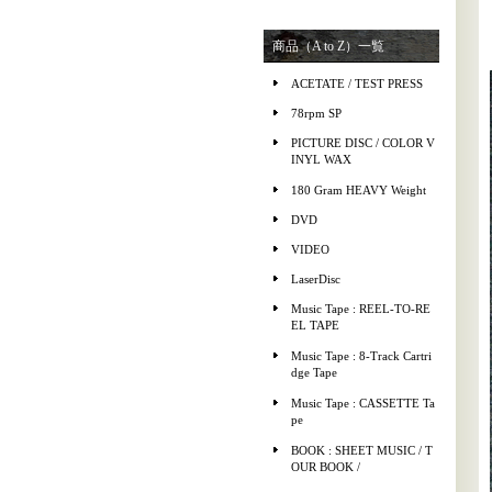
商品（A to Z）一覧
ACETATE / TEST PRESS
78rpm SP
PICTURE DISC / COLOR V
INYL WAX
180 Gram HEAVY Weight
DVD
VIDEO
LaserDisc
Music Tape : REEL-TO-RE
EL TAPE
Music Tape : 8-Track Cartri
dge Tape
Music Tape : CASSETTE Ta
pe
BOOK : SHEET MUSIC / T
OUR BOOK /