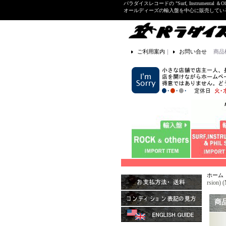
パラダイスレコードの "Surf, Instrume
オールディーズの輸入盤を中心に販売して
ご利用案内
｜
お問い合せ
商品
ホーム
rsion)
商