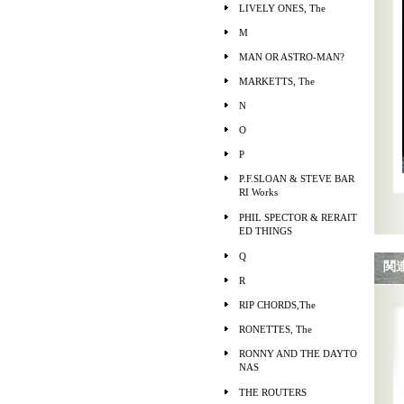
LIVELY ONES, The
M
MAN OR ASTRO-MAN?
MARKETTS, The
N
O
P
P.F.SLOAN & STEVE BAR
RI Works
PHIL SPECTOR & RERAIT
ED THINGS
Q
関
R
RIP CHORDS,The
RONETTES, The
RONNY AND THE DAYTO
NAS
THE ROUTERS