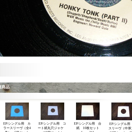
連商品
EP/シングル用 カ
EP/シングル用 コ
EP/シングル用 台
EP/シングル用
ラースリーヴ（全4
ート紙丸穴ジャケ
紙 10枚セット
スリーヴ（中