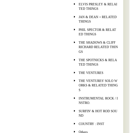
ELVIS PRESLEY & RELAI
TED THINGS
JAN & DEAN + RELATED
THINGS
PHIL SPECTOR & RELAT
ED THINGS
THE SHADOWS & CLIFF
RICHARD RELATED THIN
GS
THE SPOTNICKS & RELA
TED THINGS
THE VENTURES
THE VENTURES' SOLO W
ORKS & RELATED THING
S
INSTRUMENTAL ROCK / I
NSTRO.
SURFIN' & HOT ROD SOU
ND
COUNTRY : INST
Others