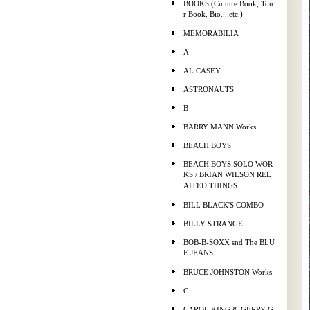
BOOKS (Culture Book, Tou
r Book, Bio....etc.)
MEMORABILIA
A
AL CASEY
ASTRONAUTS
B
BARRY MANN Works
BEACH BOYS
BEACH BOYS SOLO WOR
KS / BRIAN WILSON REL
AITED THINGS
BILL BLACK'S COMBO
BILLY STRANGE
BOB-B-SOXX snd The BLU
E JEANS
BRUCE JOHNSTON Works
C
CAROL KING & GERRY G