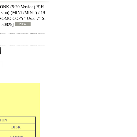
K (5:20 Version) B)H
sion) (MINT/MINT) / 19
OMO COPY" Used 7" SI
 50825
]
ION
DISK