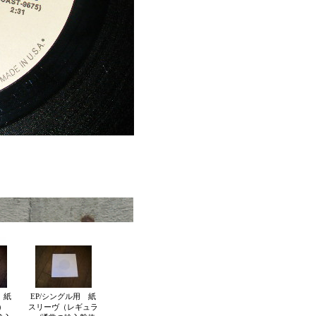
 紙
EP/シングル用 紙
厚）
スリーヴ（レギュラ