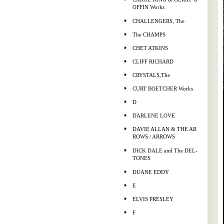
OFFIN Works
CHALLENGERS, The
The CHAMPS
CHET ATKINS
CLIFF RICHARD
CRYSTALS,The
CURT BOETCHER Works
D
DARLENE LOVE
DAVIE ALLAN & THE AR
ROWS / ARROWS
DICK DALE and The DEL-
TONES
DUANE EDDY
E
ELVIS PRESLEY
F