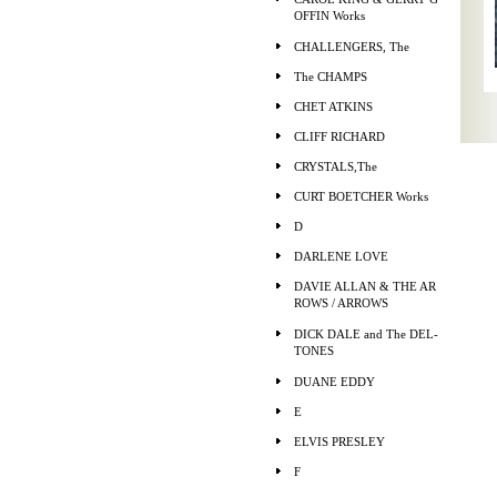
OFFIN Works
CHALLENGERS, The
The CHAMPS
CHET ATKINS
CLIFF RICHARD
CRYSTALS,The
CURT BOETCHER Works
D
DARLENE LOVE
DAVIE ALLAN & THE AR
ROWS / ARROWS
DICK DALE and The DEL-
TONES
DUANE EDDY
E
ELVIS PRESLEY
F