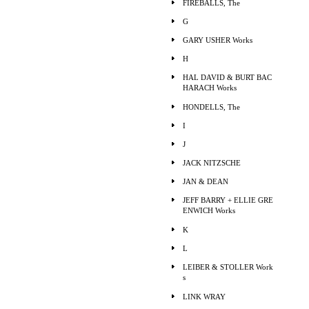
FIREBALLS, The
G
GARY USHER Works
H
HAL DAVID & BURT BAC
HARACH Works
HONDELLS, The
I
J
JACK NITZSCHE
JAN & DEAN
JEFF BARRY + ELLIE GRE
ENWICH Works
K
L
LEIBER & STOLLER Work
s
LINK WRAY