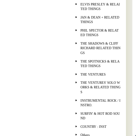
ELVIS PRESLEY & RELAI
TED THINGS
JAN & DEAN + RELATED
THINGS
PHIL SPECTOR & RELAT
ED THINGS
THE SHADOWS & CLIFF
RICHARD RELATED THIN
GS
THE SPOTNICKS & RELA
TED THINGS
THE VENTURES
THE VENTURES' SOLO W
ORKS & RELATED THING
S
INSTRUMENTAL ROCK / I
NSTRO.
SURFIN' & HOT ROD SOU
ND
COUNTRY : INST
Others