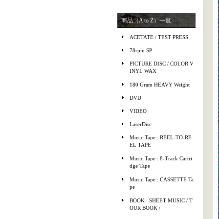
商品（A to Z）一覧
ACETATE / TEST PRESS
78rpm SP
PICTURE DISC / COLOR V
INYL WAX
180 Gram HEAVY Weight
DVD
VIDEO
LaserDisc
Music Tape : REEL-TO-RE
EL TAPE
Music Tape : 8-Track Cartri
dge Tape
Music Tape : CASSETTE Ta
pe
BOOK : SHEET MUSIC / T
OUR BOOK /