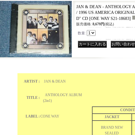
JAN & DEAN - ANTHOLOGY AL
/ 1996 US AMERICA ORIGIN
D" CD
[
ONE WAY S21-18683
]
販売価格
:
8,679円
(税込)
数量
:
｜
ARTIST :
JAN & DEAN
ANTHOLOGY ALBUM
TITLE :
(2in1)
CONDIT
LABEL :
CONE WAY
JACKET
BRAND NEW
SEALED