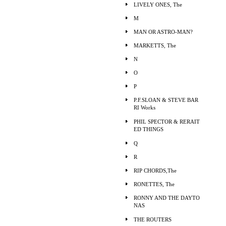
LIVELY ONES, The
M
MAN OR ASTRO-MAN?
MARKETTS, The
N
O
P
P.F.SLOAN & STEVE BAR
RI Works
PHIL SPECTOR & RERAIT
ED THINGS
Q
R
RIP CHORDS,The
RONETTES, The
RONNY AND THE DAYTO
NAS
THE ROUTERS