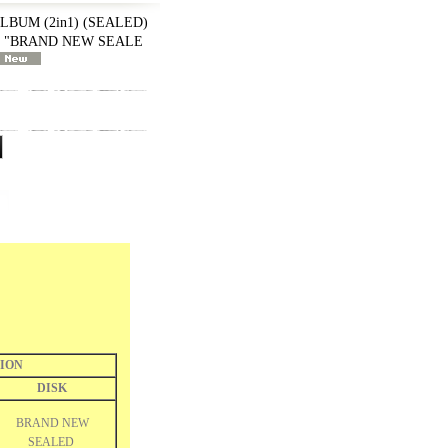
BUM (2in1) (SEALED)
AL "BRAND NEW SEALE
ION
DISK
BRAND NEW
SEALED