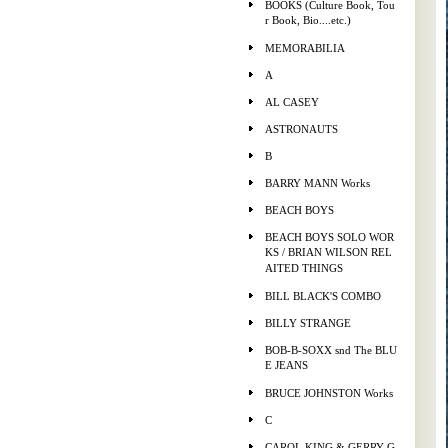
BOOKS (Culture Book, Tou
r Book, Bio....etc.)
MEMORABILIA
A
AL CASEY
ASTRONAUTS
B
BARRY MANN Works
BEACH BOYS
BEACH BOYS SOLO WOR
KS / BRIAN WILSON REL
AITED THINGS
BILL BLACK'S COMBO
BILLY STRANGE
BOB-B-SOXX snd The BLU
E JEANS
BRUCE JOHNSTON Works
C
CAROL KING & GERRY G