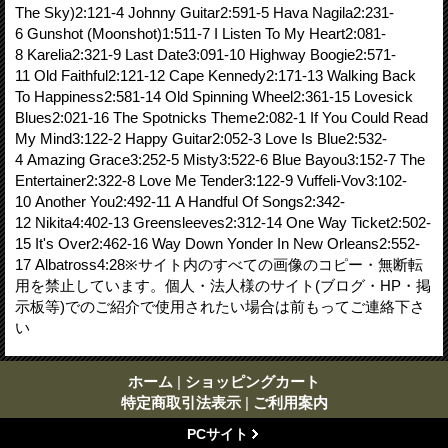
The Sky)2:121-4 Johnny Guitar2:591-5 Hava Nagila2:231-
6 Gunshot (Moonshot)1:511-7 I Listen To My Heart2:081-
8 Karelia2:321-9 Last Date3:091-10 Highway Boogie2:571-
11 Old Faithful2:121-12 Cape Kennedy2:171-13 Walking Back
To Happiness2:581-14 Old Spinning Wheel2:361-15 Lovesick
Blues2:021-16 The Spotnicks Theme2:082-1 If You Could Read
My Mind3:122-2 Happy Guitar2:052-3 Love Is Blue2:532-
4 Amazing Grace3:252-5 Misty3:522-6 Blue Bayou3:152-7 The
Entertainer2:322-8 Love Me Tender3:122-9 Vuffeli-Vov3:102-
10 Another You2:492-11 A Handful Of Songs2:342-
12 Nikita4:402-13 Greensleeves2:312-14 One Way Ticket2:502-
15 It's Over2:462-16 Way Down Yonder In New Orleans2:552-
17 Albatross4:28※サイト内のすべての画像のコピー・無断転
用を禁止しています。個人・法人様のサイト(ブログ・HP・掲
示板等)でのご紹介で使用されたい場合は前もってご連絡下さ
い
ホーム
|
ショッピングカート
特定商取引法表示
|
ご利用案内
PCサイト