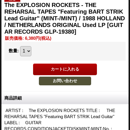
The EXPLOSION ROCKETS - THE
REHARSAL TAPES "Featuring BART STRIK
Lead Guitar" (MINT-/MINT) / 1988 HOLLAND
/ NETHERLANDS ORIGINAL Used LP
[GUIT
AR RECORDS GLP-19380]
販売価格
:
6,380円
(税込)
数量
:
商品詳細
ARTIST : The EXPLOSION ROCKETS TITLE : THE
REHARSAL TAPES "Featuring BART STRIK Lead Guitar"
LABEL : GUITAR
RECORDS CONDITIONJACKETDISKMINT-MINT-No. :