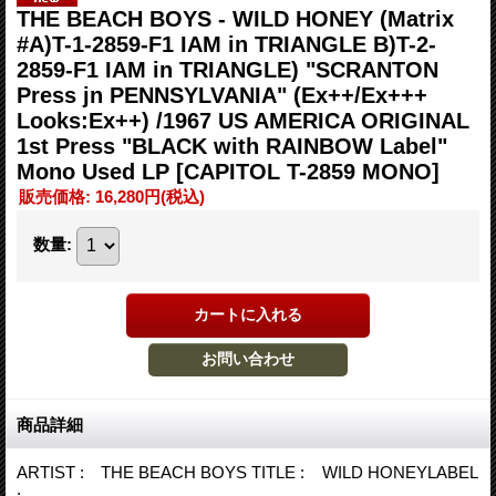
THE BEACH BOYS - WILD HONEY (Matrix
#A)T-1-2859-F1 IAM in TRIANGLE B)T-2-
2859-F1 IAM in TRIANGLE) "SCRANTON
Press jn PENNSYLVANIA" (Ex++/Ex+++
Looks:Ex++) /1967 US AMERICA ORIGINAL
1st Press "BLACK with RAINBOW Label"
Mono Used LP
[CAPITOL T-2859 MONO]
販売価格
:
16,280円
(税込)
数量
:
商品詳細
ARTIST : THE BEACH BOYS TITLE : WILD HONEYLABEL
: