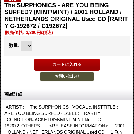
The SURPHONICS - ARE YOU BEING
SURFED? (MINT/MINT) / 2001 HOLLAND /
NETHERLANDS ORIGINAL Used CD
[RARIT
Y C-192672 / C192672]
販売価格
:
3,300円
(税込)
数量
:
商品詳細
ARTIST : The SURPHONICS VOCAL & INST.TITLE :
ARE YOU BEING SURFED? LABEL : RARITY
CONDITIONJACKETDISKMINT-MINT No. : C-
192672 OTHERS : <RELEASE INFORMATION> 2001
HOLLAND / NETHERLANDS ORIGINAL Used CD 1 Fun