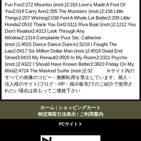
Fun Fun2:272 Miserlou (instr.)2:163 Love's Made A Fool Of
You2:014 Carry Ann2:395 The Munsters (instr.)2:156 Little
Things2:207 Wishing2:038 Feel A Whole Lot Better2:209 Little
Honda2:0510 Thank You Girl2:0111 Riva Boat (instr.)2:1212 You
Don't Realise2:4313 Look Through Any
Window2:1314 Complainte Pour Ste. Catherine
(instr.)1:4915 Dance Dance Dance1:5216 I Fought The
Law2:0417 Six Million Dollar Man (instr.)2:4918 Dead End
Street3:0419 My Renault2:0920 In My Room2:2321 Psycho
(instr.)2:4322 I Should Have Known Better2:3823 Friday On My
Mind2:4724 The Masked Surfer (instr.)2:32 ※サイト内の
すべての画像のコピー・無断転用を禁止しています。個人・
法人様のサイト(ブログ・HP・掲示板等)でのご紹介で使用さ
れたい場合は前もってご連絡下さい
ホーム
|
ショッピングカート
特定商取引法表示
|
ご利用案内
PCサイト