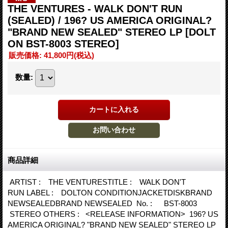
THE VENTURES - WALK DON'T RUN
(SEALED) / 196? US AMERICA ORIGINAL?
"BRAND NEW SEALED" STEREO LP
[DOLT
ON BST-8003 STEREO]
販売価格
:
41,800円
(税込)
数量
:
商品詳細
ARTIST : THE VENTURESTITLE : WALK DON'T
RUN LABEL : DOLTON CONDITIONJACKETDISKBRAND
NEWSEALEDBRAND NEWSEALED No. : BST-8003
STEREO OTHERS : <RELEASE INFORMATION> 196? US
AMERICA ORIGINAL? "BRAND NEW SEALED" STEREO LP