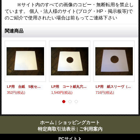
※サイト内のすべての画像のコピー・無断転用を禁止し
ています。 個人・法人様のサイト(ブログ・HP・掲示板等)で
のご紹介で使用されたい場合は前もってご連絡下さい
関連商品
LP用 台紙 5枚セット
LP用 コート紙丸穴ジャケ 10枚セット
LP用 紙スリーヴ（レギュラー） 10枚セット
352円
(税込)
1,540円
(税込)
716円
(税込)
ホーム
|
ショッピングカート
特定商取引法表示
|
ご利用案内
PCサイト