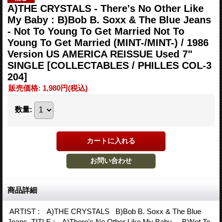
A)THE CRYSTALS - There's No Other Like
My Baby : B)Bob B. Soxx & The Blue Jeans
- Not To Young To Get Married Not To
Young To Get Married (MINT-/MINT-) / 1986
Version US AMERICA REISSUE Used 7"
SINGLE
[COLLECTABLES / PHILLES COL-3
204]
販売価格
:
1,980円
(税込)
数量
:
商品詳細
ARTIST : A)THE CRYSTALS B)Bob B. Soxx & The Blue
Jeans TITLE : A)There's No Other Like My Baby B)Not To