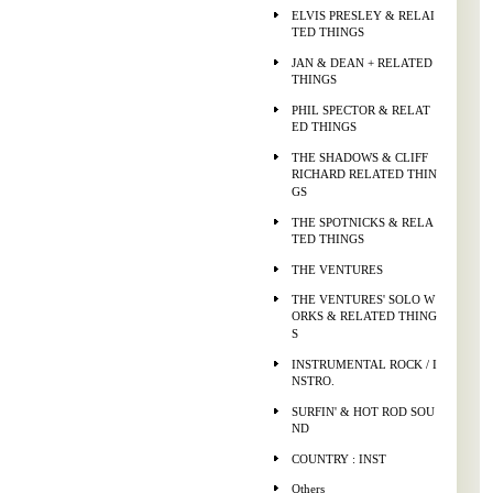
ELVIS PRESLEY & RELAI
TED THINGS
JAN & DEAN + RELATED
THINGS
PHIL SPECTOR & RELAT
ED THINGS
THE SHADOWS & CLIFF
RICHARD RELATED THIN
GS
THE SPOTNICKS & RELA
TED THINGS
THE VENTURES
THE VENTURES' SOLO W
ORKS & RELATED THING
S
INSTRUMENTAL ROCK / I
NSTRO.
SURFIN' & HOT ROD SOU
ND
COUNTRY : INST
Others