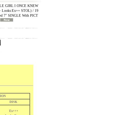
LE GIRL I ONCE KNEW
 Looks:Ex++ STOL) / 19
d 7" SINGLE With PICT
ION
DISK
Ex+++