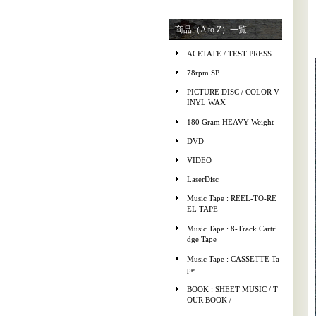
商品（A to Z）一覧
ACETATE / TEST PRESS
78rpm SP
PICTURE DISC / COLOR V
INYL WAX
180 Gram HEAVY Weight
DVD
VIDEO
LaserDisc
Music Tape : REEL-TO-RE
EL TAPE
Music Tape : 8-Track Cartri
dge Tape
Music Tape : CASSETTE Ta
pe
BOOK : SHEET MUSIC / T
OUR BOOK /