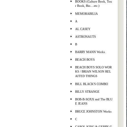
BOOKS (Culture Book, Tou
r Book, Bio....etc.)
MEMORABILIA
A
AL CASEY
ASTRONAUTS
B
BARRY MANN Works
BEACH BOYS
BEACH BOYS SOLO WOR
KS / BRIAN WILSON REL
AITED THINGS
BILL BLACK'S COMBO
BILLY STRANGE
BOB-B-SOXX snd The BLU
E JEANS
BRUCE JOHNSTON Works
C
CAROL KING & GERRY G