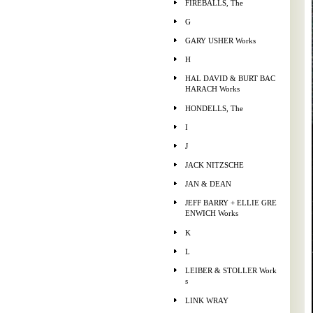
FIREBALLS, The
G
GARY USHER Works
H
HAL DAVID & BURT BAC
HARACH Works
HONDELLS, The
I
J
JACK NITZSCHE
JAN & DEAN
JEFF BARRY + ELLIE GRE
ENWICH Works
K
L
LEIBER & STOLLER Work
s
LINK WRAY