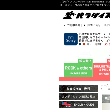
パラダイスレコードの "Surf, Instrume
オールディーズの輸入盤を中心に販売して
ご利用案内
｜
お問い合せ
商品
ホーム
+++ Lo
商