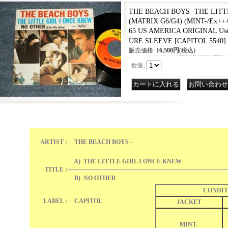
THE BEACH BOYS -THE LITT
(MATRIX G6/G4) (MINT-/Ex+++
65 US AMERICA ORIGINAL Use
URE SLEEVE
[
CAPITOL 5540
]
販売価格
:
16,500円
(税込)
数量
:
｜
ARTIST :
THE BEACH BOYS -
A) THE LITTLE GIRL I ONCE KNEW
TITLE :
B) NO OTHER
CONDIT
LABEL :
CAPITOL
JACKET
MINT-