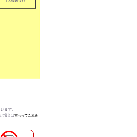
Looks:Ex++
ています。
たい場合は
前もってご連絡