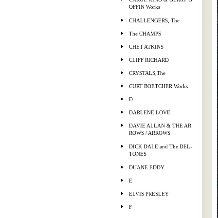
OFFIN Works
CHALLENGERS, The
The CHAMPS
CHET ATKINS
CLIFF RICHARD
CRYSTALS,The
CURT BOETCHER Works
D
DARLENE LOVE
DAVIE ALLAN & THE AR
ROWS / ARROWS
DICK DALE and The DEL-
TONES
DUANE EDDY
E
ELVIS PRESLEY
F