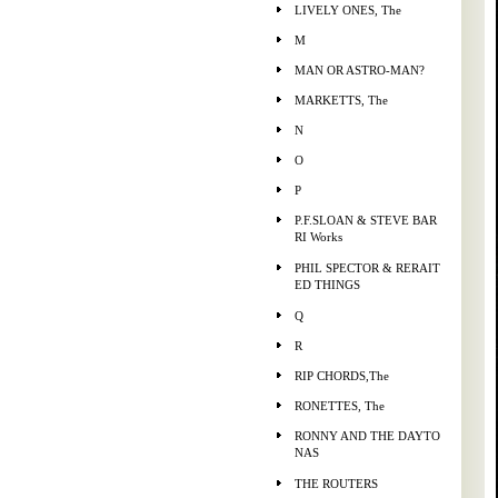
LIVELY ONES, The
M
MAN OR ASTRO-MAN?
MARKETTS, The
N
O
P
P.F.SLOAN & STEVE BAR
RI Works
PHIL SPECTOR & RERAIT
ED THINGS
Q
R
RIP CHORDS,The
RONETTES, The
RONNY AND THE DAYTO
NAS
THE ROUTERS