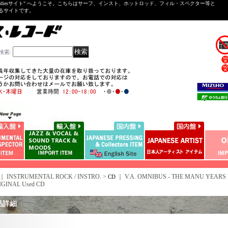
ntal ＆Oldiesサイト" へようこそ。こちらはサーフ、インスト、ホットロッド、フィル・スペクター等と
いるサイトです。
検索
:
｜ INSTRUMENTAL ROCK / INSTRO. >
｜
V.A. OMNIBUS - THE MANU YEARS VO
CD
IGINAL Used CD
品詳細