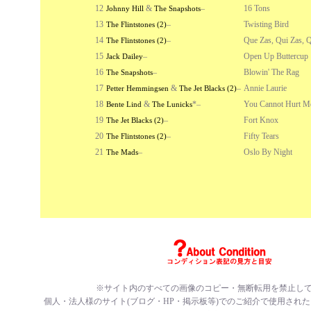
12
&
–
16 Tons
Johnny Hill
The Snapshots
13
–
Twisting Bird
The Flintstones (2)
14
–
Que Zas, Qui Zas, Q
The Flintstones (2)
15
–
Open Up Buttercup
Jack Dailey
16
–
Blowin' The Rag
The Snapshots
17
&
–
Annie Laurie
Petter Hemmingsen
The Jet Blacks (2)
18
&
*
–
You Cannot Hurt M
Bente Lind
The Lunicks
19
–
Fort Knox
The Jet Blacks (2)
20
–
Fifty Tears
The Flintstones (2)
21
–
Oslo By Night
The Mads
※サイト内のすべての
画像のコピー・無断転用を禁止
し
個人・法人様のサイト(ブログ・HP・掲示板等)でのご紹介で使用され