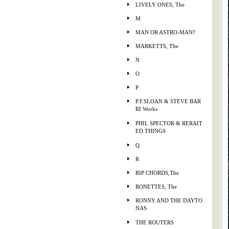
LIVELY ONES, The
M
MAN OR ASTRO-MAN?
MARKETTS, The
N
O
P
P.F.SLOAN & STEVE BAR
RI Works
PHIL SPECTOR & RERAIT
ED THINGS
Q
R
RIP CHORDS,The
RONETTES, The
RONNY AND THE DAYTO
NAS
THE ROUTERS