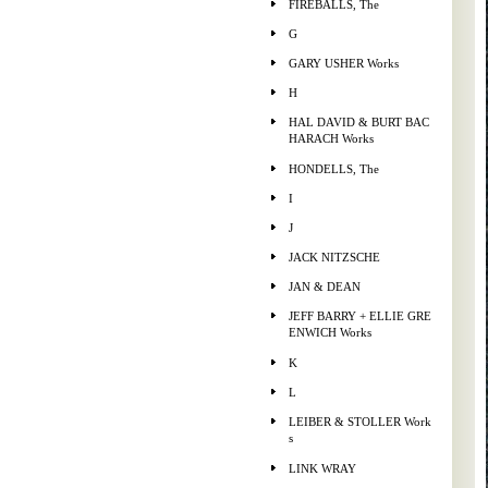
FIREBALLS, The
G
GARY USHER Works
H
HAL DAVID & BURT BAC
HARACH Works
HONDELLS, The
I
J
JACK NITZSCHE
JAN & DEAN
JEFF BARRY + ELLIE GRE
ENWICH Works
K
L
LEIBER & STOLLER Work
s
LINK WRAY