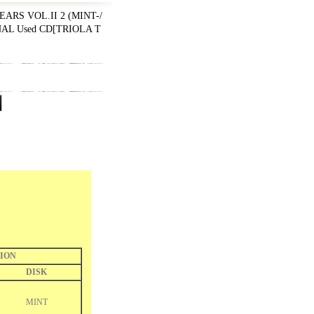
ARS VOL.II 2 (MINT-/
AL Used CD
[
TRIOLA T
ION
DISK
MINT