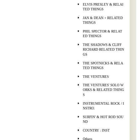
ELVIS PRESLEY & RELAI
TED THINGS
JAN & DEAN + RELATED
THINGS
PHIL SPECTOR & RELAT
ED THINGS
THE SHADOWS & CLIFF
RICHARD RELATED THIN
GS
THE SPOTNICKS & RELA
TED THINGS
THE VENTURES
THE VENTURES' SOLO W
ORKS & RELATED THING
S
INSTRUMENTAL ROCK / I
NSTRO.
SURFIN' & HOT ROD SOU
ND
COUNTRY : INST
Others