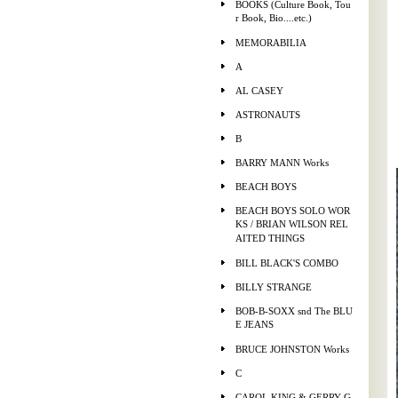
BOOKS (Culture Book, Tou
r Book, Bio....etc.)
MEMORABILIA
A
AL CASEY
ASTRONAUTS
B
BARRY MANN Works
BEACH BOYS
BEACH BOYS SOLO WOR
KS / BRIAN WILSON REL
AITED THINGS
BILL BLACK'S COMBO
BILLY STRANGE
BOB-B-SOXX snd The BLU
E JEANS
BRUCE JOHNSTON Works
C
CAROL KING & GERRY G