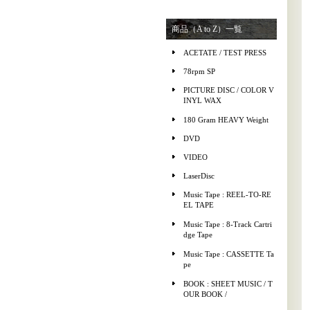
商品（A to Z）一覧
ACETATE / TEST PRESS
78rpm SP
PICTURE DISC / COLOR V
INYL WAX
180 Gram HEAVY Weight
DVD
VIDEO
LaserDisc
Music Tape : REEL-TO-RE
EL TAPE
Music Tape : 8-Track Cartri
dge Tape
Music Tape : CASSETTE Ta
pe
BOOK : SHEET MUSIC / T
OUR BOOK /