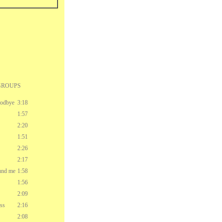
GROUPS
odbye
3:18
1:57
2:20
1:51
2:26
2:17
und me
1:58
1:56
2:09
iss
2:16
2:08