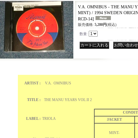
V.A. OMNIBUS - THE MANU YE
MINT) / 1994 SWEDEN ORIGIN
RCD-14
]
販売価格
:
5,280円
(税込)
数量
:
｜
ARTIST :
V.A. OMNIBUS
TITLE :
THE MANU YEARS VOL.II 2
CONDIT
LABEL :
TRIOLA
JACKET
MINT-