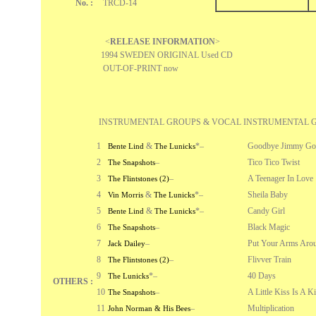
No. :
TRCD-14
<
RELEASE INFORMATION
>
1994 SWEDEN ORIGINAL Used CD
OUT-OF-PRINT now
INSTRUMENTAL GROUPS & VOCAL INSTRUMENTAL 
1
&
*
–
Goodbye Jimmy Go
Bente Lind
The Lunicks
2
–
Tico Tico Twist
The Snapshots
3
–
A Teenager In Love
The Flintstones (2)
4
&
*
–
Sheila Baby
Vin Morris
The Lunicks
5
&
*
–
Candy Girl
Bente Lind
The Lunicks
6
–
Black Magic
The Snapshots
7
–
Put Your Arms Aro
Jack Dailey
8
–
Flivver Train
The Flintstones (2)
9
*
–
40 Days
The Lunicks
OTHERS :
10
–
A Little Kiss Is A K
The Snapshots
11
–
Multiplication
John Norman & His Bees