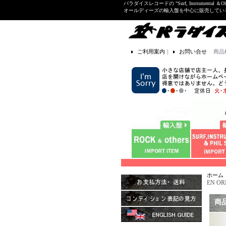
パラダイスレコードの "Surf, Instrume
オールディーズの輸入盤を中心に販売して
ご利用案内
｜
お問い合せ
商品
ホーム
EN OR
商