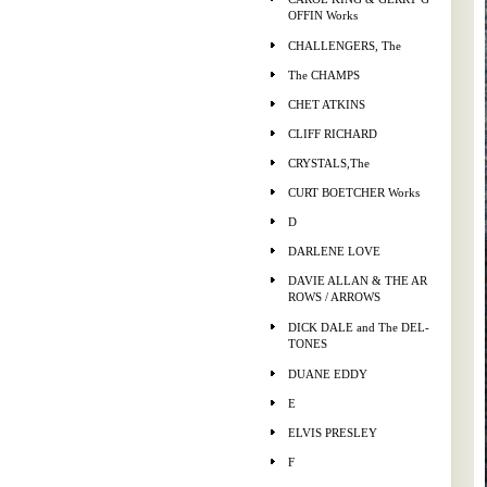
OFFIN Works
CHALLENGERS, The
The CHAMPS
CHET ATKINS
CLIFF RICHARD
CRYSTALS,The
CURT BOETCHER Works
D
DARLENE LOVE
DAVIE ALLAN & THE AR
ROWS / ARROWS
DICK DALE and The DEL-
TONES
DUANE EDDY
E
ELVIS PRESLEY
F