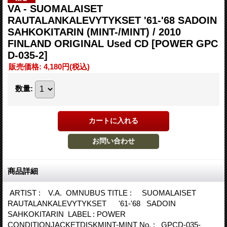
VA - SUOMALAISET
RAUTALANKALEVYTYKSET '61-'68 SADOIN
SAHKOKITARIN (MINT-/MINT) / 2010
FINLAND ORIGINAL Used CD
[POWER GPC
D-035-2]
販売価格
:
4,180円
(税込)
数量
:
商品詳細
ARTIST : V.A. OMNUBUS TITLE : SUOMALAISET
RAUTALANKALEVYTYKSET '61-'68 SADOIN
SAHKOKITARIN LABEL : POWER
CONDITIONJACKETDISKMINT-MINT No. : GPCD-035-