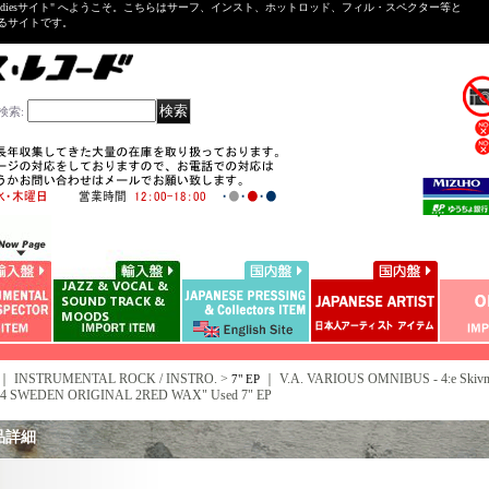
ntal ＆Oldiesサイト" へようこそ。こちらはサーフ、インスト、ホットロッド、フィル・スペクター等と
いるサイトです。
検索
:
｜ INSTRUMENTAL ROCK / INSTRO. >
｜
V.A. VARIOUS OMNIBUS - 4:e Skivma
7" EP
984 SWEDEN ORIGINAL 2RED WAX" Used 7" EP
品詳細