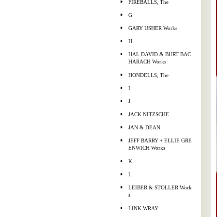
FIREBALLS, The
G
GARY USHER Works
H
HAL DAVID & BURT BAC
HARACH Works
HONDELLS, The
I
J
JACK NITZSCHE
JAN & DEAN
JEFF BARRY + ELLIE GRE
ENWICH Works
K
L
LEIBER & STOLLER Work
s
LINK WRAY