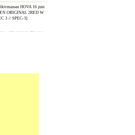
kivmassan HOVA 16 juni
EDEN ORIGINAL 2RED W
 3 // SPEC-3
]