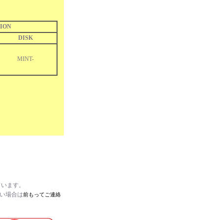
ION
DISK
MINT-
ています。
たい場合は
前もってご連絡