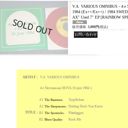
V.A. VARIOUS OMNIBUS - 4:e S
1984 (Ex++/Ex++) / 1984 SW
AX" Used 7" EP
[
RAINBOW SPEC
販売価格
:
3,080円
(税込)
ARTIST :
V.A. VARIOUS OMNIBUS
4:e Skivmassan HOVA 16 juni 1984 }
A1
–
Torpflickan
The Basemen
A2
–
Darling Don't You Know
The Sleepstones
TITLE :
B1
–
Plättlaggen
The Spotnicks
B2
–
Rock Me
Blues Quality