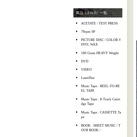
商品（A to Z）一覧
ACETATE / TEST PRESS
78rpm SP
PICTURE DISC / COLOR V
INYL WAX
180 Gram HEAVY Weight
DVD
VIDEO
LaserDisc
Music Tape : REEL-TO-RE
EL TAPE
Music Tape : 8-Track Cartri
dge Tape
Music Tape : CASSETTE Ta
pe
BOOK : SHEET MUSIC / T
OUR BOOK /