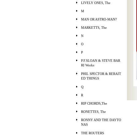
LIVELY ONES, The
M
MAN OR ASTRO-MAN?
MARKETTS, The
N
O
P
P.F.SLOAN & STEVE BAR
RI Works
PHIL SPECTOR & RERAIT
ED THINGS
Q
R
RIP CHORDS,The
RONETTES, The
RONNY AND THE DAYTO
NAS
THE ROUTERS