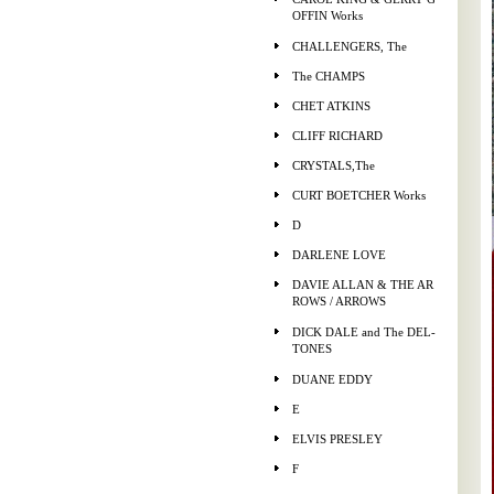
OFFIN Works
CHALLENGERS, The
The CHAMPS
CHET ATKINS
CLIFF RICHARD
CRYSTALS,The
CURT BOETCHER Works
D
DARLENE LOVE
DAVIE ALLAN & THE AR
ROWS / ARROWS
DICK DALE and The DEL-
TONES
DUANE EDDY
E
ELVIS PRESLEY
F