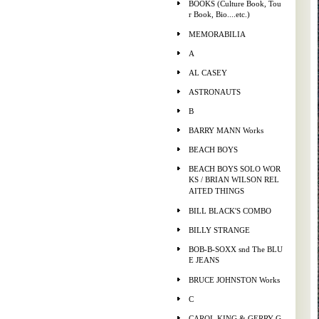
BOOKS (Culture Book, Tou
r Book, Bio....etc.)
MEMORABILIA
A
AL CASEY
ASTRONAUTS
B
BARRY MANN Works
BEACH BOYS
BEACH BOYS SOLO WOR
KS / BRIAN WILSON REL
AITED THINGS
BILL BLACK'S COMBO
BILLY STRANGE
BOB-B-SOXX snd The BLU
E JEANS
BRUCE JOHNSTON Works
C
CAROL KING & GERRY G