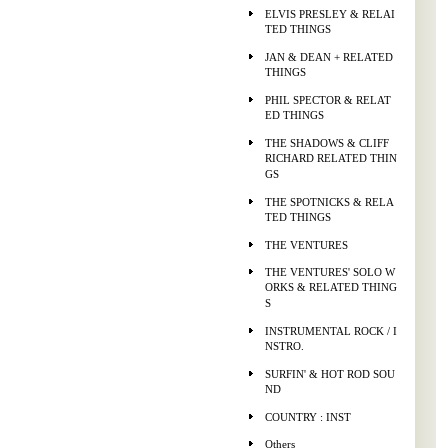
ELVIS PRESLEY & RELAI
TED THINGS
JAN & DEAN + RELATED
THINGS
PHIL SPECTOR & RELAT
ED THINGS
THE SHADOWS & CLIFF
RICHARD RELATED THIN
GS
THE SPOTNICKS & RELA
TED THINGS
THE VENTURES
THE VENTURES' SOLO W
ORKS & RELATED THING
S
INSTRUMENTAL ROCK / I
NSTRO.
SURFIN' & HOT ROD SOU
ND
COUNTRY : INST
Others