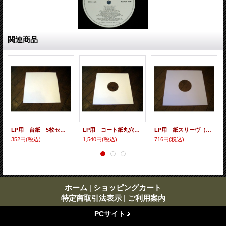
関連商品
LP用 台紙 5枚セット
LP用 コート紙丸穴ジャケ 10枚セット
LP用 紙スリーヴ（レギュラー） 10枚セット
352円
(税込)
1,540円
(税込)
716円
(税込)
ホーム
|
ショッピングカート
特定商取引法表示
|
ご利用案内
PCサイト