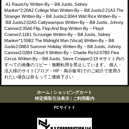
A1 Raunchy Written-By – Bill Justis, Sidney
Manker*2:20A2 College Man Written-By – Bill Justis2:21A3 The
Stranger Written-By – Bill Justis2:30A4 Wild Rice Written-By –
Bill Justis2:02A5 Cattywampus Written-By – Bill Justis, Johnny
Cannon2:35A6 Flip, Flop And Bop Written-By – Floyd
Cramer2:11B1 Scroungie Written-By – Bill Justis, Sidney
Manker*1:55B2 The Midnight Man (Vocal) Written-By – Bill
Justis2:08B3 Summer Holiday Written-By – Bill Justis, Johnny
Cannon2:02B4 Cloud 9 Written-By – Charlie Rich2:07B5 Flea
Circus Written-By – Bill Justis, Steve Cropper2:19 ※サイト内の
すべての画像のコピー・無断転用を禁止しています。 個人・
法人様のサイト(ブログ・HP・掲示板等)でのご紹介で使用さ
れたい場合は前もってご連絡下さい
ホーム
|
ショッピングカート
特定商取引法表示
|
ご利用案内
PCサイト