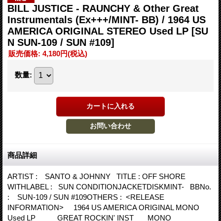
BILL JUSTICE - RAUNCHY & Other Great
Instrumentals (Ex+++/MINT- BB) / 1964 US
AMERICA ORIGINAL STEREO Used LP
[SU
N SUN-109 / SUN #109]
販売価格
:
4,180円
(税込)
数量
:
商品詳細
ARTIST : SANTO & JOHNNY TITLE : OFF SHORE
WITHLABEL : SUN CONDITIONJACKETDISKMINT- BBNo.
: SUN-109 / SUN #109OTHERS : <RELEASE
INFORMATION> 1964 US AMERICA ORIGINAL MONO
Used LP GREAT ROCKIN' INST MONO