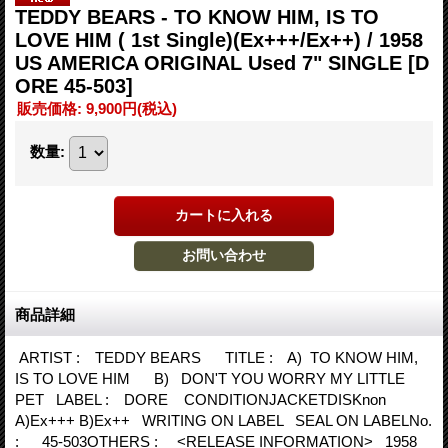
TEDDY BEARS - TO KNOW HIM, IS TO
LOVE HIM ( 1st Single)(Ex+++/Ex++) / 1958
US AMERICA ORIGINAL Used 7" SINGLE
[D
ORE 45-503]
販売価格
:
9,900円
(税込)
数量
:
商品詳細
ARTIST : TEDDY BEARS TITLE : A) TO KNOW HIM,
IS TO LOVE HIM B) DON'T YOU WORRY MY LITTLE
PET LABEL : DORE CONDITIONJACKETDISKnon
A)Ex+++ B)Ex++ WRITING ON LABEL SEAL ON LABELNo.
: 45-503OTHERS : <RELEASE INFORMATION> 1958