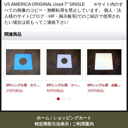
US AMERICA ORIGINAL Used 7" SINGLE ※サイト内のす
べての画像のコピー・無断転用を禁止しています。 個人・法
人様のサイト(ブログ・HP・掲示板等)でのご紹介で使用され
たい場合は前もってご連絡下さい
関連商品
EP/シングル用 カラースリーヴ（全4色） 5枚セット (カラー指定してください）
EP/シングル用 コート紙丸穴ジャケ （10枚セット）
EP/シングル用 台紙 10枚セット
276円
(税込)
824円
(税込)
154円
(税込)
ホーム
|
ショッピングカート
特定商取引法表示
|
ご利用案内