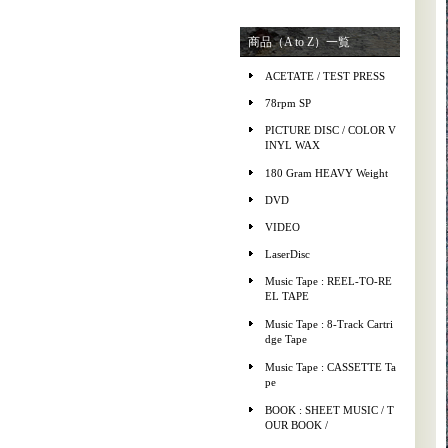
商品（A to Z）一覧
ACETATE / TEST PRESS
78rpm SP
PICTURE DISC / COLOR V
INYL WAX
180 Gram HEAVY Weight
DVD
VIDEO
LaserDisc
Music Tape : REEL-TO-RE
EL TAPE
Music Tape : 8-Track Cartri
dge Tape
Music Tape : CASSETTE Ta
pe
BOOK : SHEET MUSIC / T
OUR BOOK /