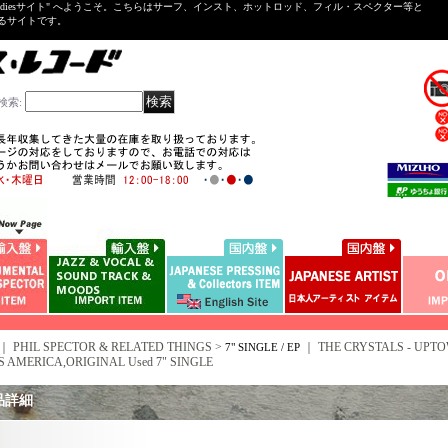
ntal ＆Oldiesサイト" へようこそ。こちらはサーフ、インスト、ホットロッド、フィル・スペクター等と
いるサイトです。
検索
:
｜ PHIL SPECTOR & RELATED THINGS >
｜
THE CRYSTALS - UPTO
7" SINGLE / EP
US AMERICA,ORIGINAL Used 7" SINGLE
品詳細