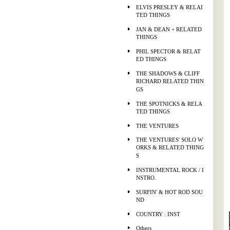
ELVIS PRESLEY & RELAI
TED THINGS
JAN & DEAN + RELATED
THINGS
PHIL SPECTOR & RELAT
ED THINGS
THE SHADOWS & CLIFF
RICHARD RELATED THIN
GS
THE SPOTNICKS & RELA
TED THINGS
THE VENTURES
THE VENTURES' SOLO W
ORKS & RELATED THING
S
INSTRUMENTAL ROCK / I
NSTRO.
SURFIN' & HOT ROD SOU
ND
COUNTRY : INST
Others