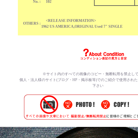
No. :
102
<RELEASE INFORMATION>
OTHERS :
1962 US AMERICA,ORIGINAL Used 7" SINGLE
※サイト内のすべての
画像のコピー・無断転用を禁止
し
個人・法人様のサイト(ブログ・HP・掲示板等)でのご紹介で使用され
下さい