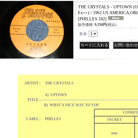
THE CRYSTALS - UPTOWN (O
Ex++) / 1962 US AMERICA,OR
[
PHILLES 102
]
販売価格
:
9,350円
(税込)
数量
:
｜
ARTIST :
THE CRYSTALS
A) UPTOWN
TITLE :
B) WHAT A NICE WAY TO YOU
CONDIT
LABEL :
PHILLES
JACKET
non