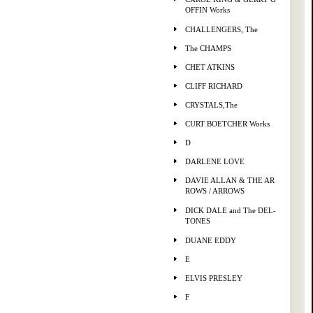
OFFIN Works
CHALLENGERS, The
The CHAMPS
CHET ATKINS
CLIFF RICHARD
CRYSTALS,The
CURT BOETCHER Works
D
DARLENE LOVE
DAVIE ALLAN & THE AR
ROWS / ARROWS
DICK DALE and The DEL-
TONES
DUANE EDDY
E
ELVIS PRESLEY
F