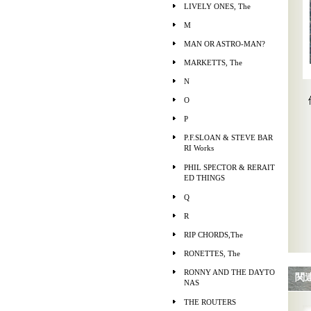
LIVELY ONES, The
M
MAN OR ASTRO-MAN?
MARKETTS, The
N
O
P
P.F.SLOAN & STEVE BAR
RI Works
PHIL SPECTOR & RERAIT
ED THINGS
Q
R
RIP CHORDS,The
RONETTES, The
RONNY AND THE DAYTO
関
NAS
THE ROUTERS