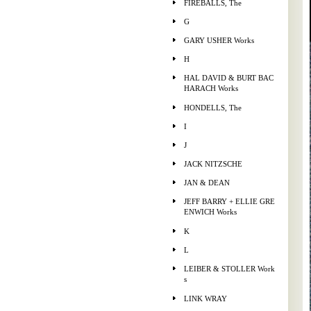
FIREBALLS, The
G
GARY USHER Works
H
HAL DAVID & BURT BAC
HARACH Works
HONDELLS, The
I
J
JACK NITZSCHE
JAN & DEAN
JEFF BARRY + ELLIE GRE
ENWICH Works
K
L
LEIBER & STOLLER Work
s
LINK WRAY