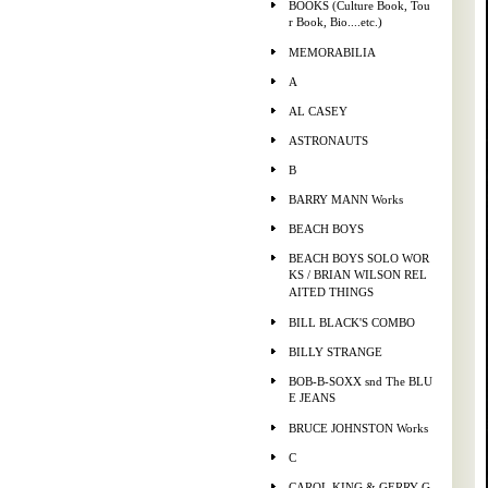
BOOKS (Culture Book, Tou
r Book, Bio....etc.)
MEMORABILIA
A
AL CASEY
ASTRONAUTS
B
BARRY MANN Works
BEACH BOYS
BEACH BOYS SOLO WOR
KS / BRIAN WILSON REL
AITED THINGS
BILL BLACK'S COMBO
BILLY STRANGE
BOB-B-SOXX snd The BLU
E JEANS
BRUCE JOHNSTON Works
C
CAROL KING & GERRY G