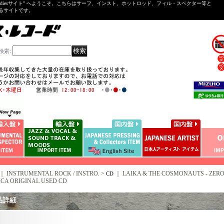
ntal ＆Oldiesサイト" へようこそ。こちらはサーフ、インスト、ホットロッド、フィル・スペクター等と
いるサイトです。
検索
:
｜ INSTRUMENTAL ROCK / INSTRO. >
｜
LAIKA & THE COSMONAUTS - ZERO G
CD
CA ORIGINAL USED CD
品詳細