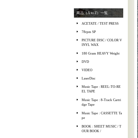
商品（A to Z）一覧
ACETATE / TEST PRESS
78rpm SP
PICTURE DISC / COLOR V
INYL WAX
180 Gram HEAVY Weight
DVD
VIDEO
LaserDisc
Music Tape : REEL-TO-RE
EL TAPE
Music Tape : 8-Track Cartri
dge Tape
Music Tape : CASSETTE Ta
pe
BOOK : SHEET MUSIC / T
OUR BOOK /