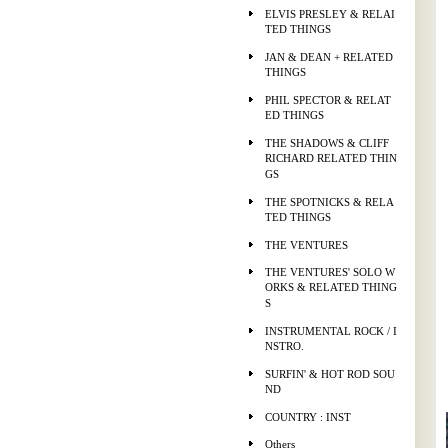
ELVIS PRESLEY & RELAI
TED THINGS
JAN & DEAN + RELATED
THINGS
PHIL SPECTOR & RELAT
ED THINGS
THE SHADOWS & CLIFF
RICHARD RELATED THIN
GS
THE SPOTNICKS & RELA
TED THINGS
THE VENTURES
THE VENTURES' SOLO W
ORKS & RELATED THING
S
INSTRUMENTAL ROCK / I
NSTRO.
SURFIN' & HOT ROD SOU
ND
COUNTRY : INST
Others