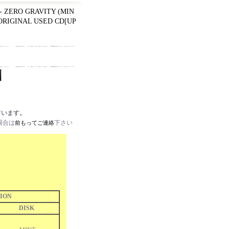
 ZERO GRAVITY (MIN
 ORIGINAL USED CD
[
UP
ています。
場合は
下さい
前もってご連絡
ION
DISK