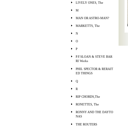
LIVELY ONES, The
M
MAN OR ASTRO-MAN?
MARKETTS, The
N
O
P
P.F.SLOAN & STEVE BAR
RI Works
PHIL SPECTOR & RERAIT
ED THINGS
Q
R
RIP CHORDS,The
RONETTES, The
RONNY AND THE DAYTO
NAS
THE ROUTERS