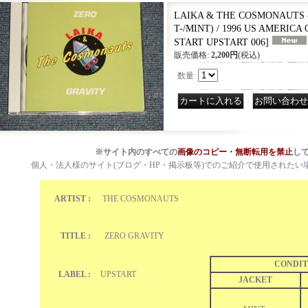
LAIKA & THE COSMONAUTS -
T-/MINT) / 1996 US AMERICA
START UPSTART 006
]
販売価格
:
2,200円
(税込)
数量
:
｜
※サイト内のすべての
画像のコピー・無断転用を禁止
し
個人・法人様のサイト(ブログ・HP・掲示板等)でのご紹介で使用されたい
ARTIST :
THE COSMONAUTS
TITLE :
ZERO GRAVITY
CONDIT
LABEL :
UPSTART
JACKET