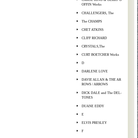
OFFIN Works
CHALLENGERS, The
The CHAMPS
CHET ATKINS
CLIFF RICHARD
CRYSTALS,The
CURT BOETCHER Works
D
DARLENE LOVE
DAVIE ALLAN & THE AR
ROWS / ARROWS
DICK DALE and The DEL-
TONES
DUANE EDDY
E
ELVIS PRESLEY
F