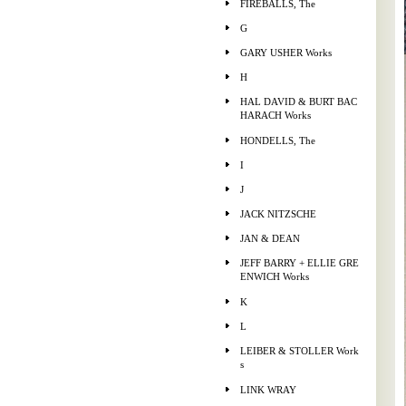
FIREBALLS, The
G
GARY USHER Works
H
HAL DAVID & BURT BAC
HARACH Works
HONDELLS, The
I
J
JACK NITZSCHE
JAN & DEAN
JEFF BARRY + ELLIE GRE
ENWICH Works
K
L
LEIBER & STOLLER Work
s
LINK WRAY