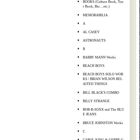
BOOKS (Culture Book, Tou
r Book, Bio....etc.)
MEMORABILIA
A
AL CASEY
ASTRONAUTS
B
BARRY MANN Works
BEACH BOYS
BEACH BOYS SOLO WOR
KS / BRIAN WILSON REL
AITED THINGS
BILL BLACK'S COMBO
BILLY STRANGE
BOB-B-SOXX snd The BLU
E JEANS
BRUCE JOHNSTON Works
C
CAROL KING & GERRY G