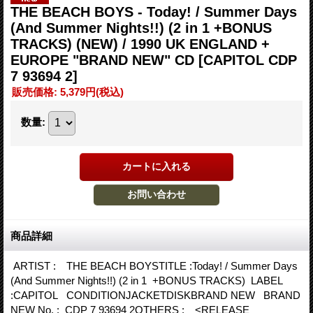
THE BEACH BOYS - Today! / Summer Days
(And Summer Nights!!) (2 in 1 +BONUS
TRACKS) (NEW) / 1990 UK ENGLAND +
EUROPE "BRAND NEW" CD
[CAPITOL CDP
7 93694 2]
販売価格
:
5,379円
(税込)
数量
:
商品詳細
ARTIST : THE BEACH BOYSTITLE :Today! / Summer Days
(And Summer Nights!!) (2 in 1 +BONUS TRACKS) LABEL
:CAPITOL CONDITIONJACKETDISKBRAND NEW BRAND
NEW No. : CDP 7 93694 2OTHERS : <RELEASE