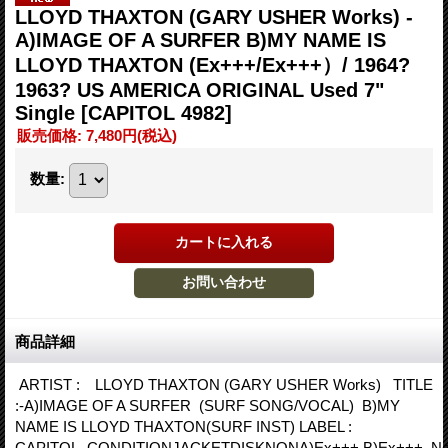
LLOYD THAXTON (GARY USHER Works) -
A)IMAGE OF A SURFER B)MY NAME IS
LLOYD THAXTON (Ex+++/Ex+++）/ 1964?
1963? US AMERICA ORIGINAL Used 7"
Single
[CAPITOL 4982]
販売価格
:
7,480円
(税込)
数量
:
商品詳細
ARTIST : LLOYD THAXTON (GARY USHER Works) TITLE
:-A)IMAGE OF A SURFER (SURF SONG/VOCAL) B)MY
NAME IS LLOYD THAXTON(SURF INST) LABEL :
CAPITOL CONDITIONJACKETDISKNONA)Ex+++ B)Ex+++ No