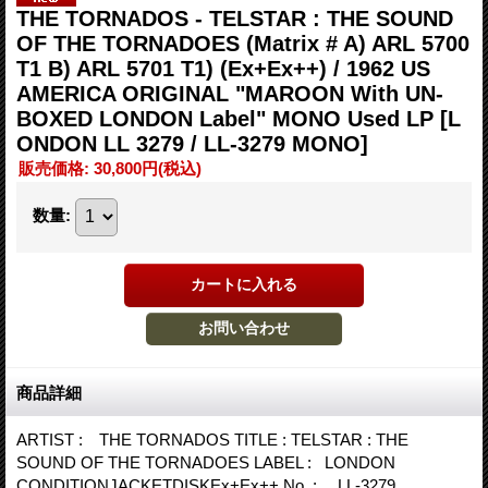
THE TORNADOS - TELSTAR : THE SOUND
OF THE TORNADOES (Matrix # A) ARL 5700
T1 B) ARL 5701 T1) (Ex+Ex++) / 1962 US
AMERICA ORIGINAL "MAROON With UN-
BOXED LONDON Label" MONO Used LP
[L
ONDON LL 3279 / LL-3279 MONO]
販売価格
:
30,800円
(税込)
数量
:
商品詳細
ARTIST : THE TORNADOS TITLE : TELSTAR : THE
SOUND OF THE TORNADOES LABEL : LONDON
CONDITIONJACKETDISKEx+Ex++ No. : LL-3279