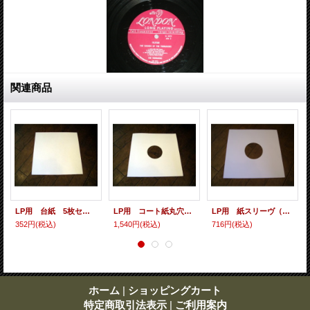
関連商品
LP用 台紙 5枚セット
LP用 コート紙丸穴ジャケ 10枚セット
LP用 紙スリーヴ（レギュラー） 10枚セット
352円
(税込)
1,540円
(税込)
716円
(税込)
ホーム
|
ショッピングカート
特定商取引法表示
|
ご利用案内