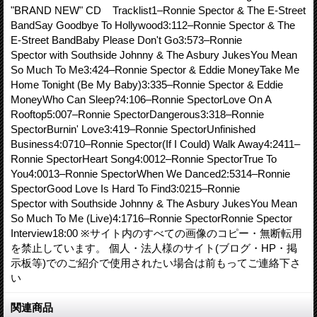
"BRAND NEW" CD Tracklist1–Ronnie Spector & The E-Street
BandSay Goodbye To Hollywood3:112–Ronnie Spector & The
E-Street BandBaby Please Don't Go3:573–Ronnie
Spector with Southside Johnny & The Asbury JukesYou Mean
So Much To Me3:424–Ronnie Spector & Eddie MoneyTake Me
Home Tonight (Be My Baby)3:335–Ronnie Spector & Eddie
MoneyWho Can Sleep?4:106–Ronnie SpectorLove On A
Rooftop5:007–Ronnie SpectorDangerous3:318–Ronnie
SpectorBurnin' Love3:419–Ronnie SpectorUnfinished
Business4:0710–Ronnie Spector(If I Could) Walk Away4:2411–
Ronnie SpectorHeart Song4:0012–Ronnie SpectorTrue To
You4:0013–Ronnie SpectorWhen We Danced2:5314–Ronnie
SpectorGood Love Is Hard To Find3:0215–Ronnie
Spector with Southside Johnny & The Asbury JukesYou Mean
So Much To Me (Live)4:1716–Ronnie SpectorRonnie Spector
Interview18:00 ※サイト内のすべての画像のコピー・無断転用
を禁止しています。 個人・法人様のサイト(ブログ・HP・掲
示板等)でのご紹介で使用されたい場合は前もってご連絡下さ
い
関連商品