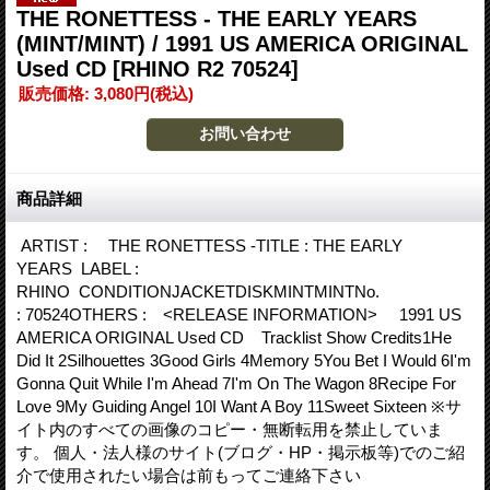
THE RONETTESS - THE EARLY YEARS
(MINT/MINT) / 1991 US AMERICA ORIGINAL
Used CD
[RHINO R2 70524]
販売価格
:
3,080円
(税込)
商品詳細
ARTIST : THE RONETTESS -TITLE : THE EARLY
YEARS LABEL :
RHINO CONDITIONJACKETDISKMINTMINTNo.
: 70524OTHERS : <RELEASE INFORMATION> 1991 US
AMERICA ORIGINAL Used CD Tracklist Show Credits1He
Did It 2Silhouettes 3Good Girls 4Memory 5You Bet I Would 6I'm
Gonna Quit While I'm Ahead 7I'm On The Wagon 8Recipe For
Love 9My Guiding Angel 10I Want A Boy 11Sweet Sixteen ※サ
イト内のすべての画像のコピー・無断転用を禁止していま
す。 個人・法人様のサイト(ブログ・HP・掲示板等)でのご紹
介で使用されたい場合は前もってご連絡下さい