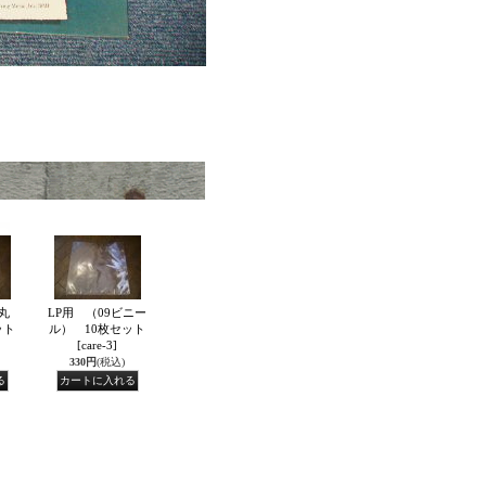
丸
LP用 （09ビニー
ット
ル） 10枚セット
[care-3]
330円
(税込)