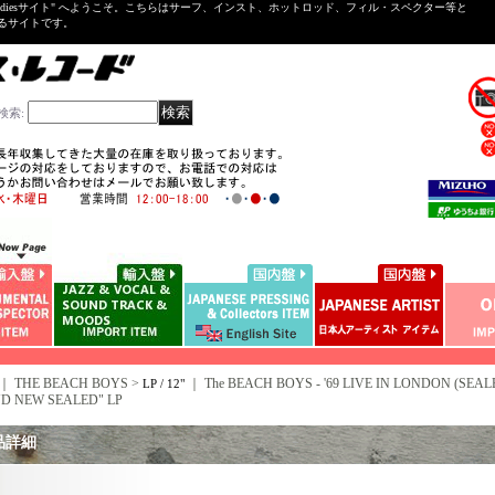
ntal ＆Oldiesサイト" へようこそ。こちらはサーフ、インスト、ホットロッド、フィル・スペクター等と
いるサイトです。
検索
:
｜ THE BEACH BOYS >
｜
The BEACH BOYS - '69 LIVE IN LONDON (SEAL
LP / 12"
D NEW SEALED" LP
品詳細