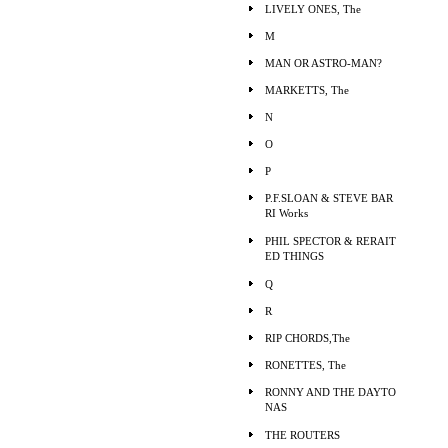
LIVELY ONES, The
M
MAN OR ASTRO-MAN?
MARKETTS, The
N
O
P
P.F.SLOAN & STEVE BAR
RI Works
PHIL SPECTOR & RERAIT
ED THINGS
Q
R
RIP CHORDS,The
RONETTES, The
RONNY AND THE DAYTO
NAS
THE ROUTERS