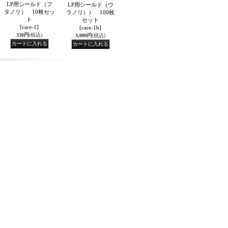
LP用シールド（フ
LP用シールド（ウ
タノリ） 10枚セッ
ラノリ）） 100枚
ト
セット
[care-1]
[care-1b]
330円
(税込)
3,080円
(税込)