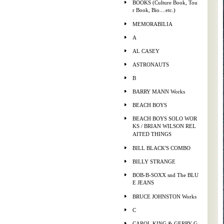
BOOKS (Culture Book, Tou
r Book, Bio....etc.)
MEMORABILIA
A
AL CASEY
ASTRONAUTS
B
BARRY MANN Works
BEACH BOYS
BEACH BOYS SOLO WOR
KS / BRIAN WILSON REL
AITED THINGS
BILL BLACK'S COMBO
BILLY STRANGE
BOB-B-SOXX snd The BLU
E JEANS
BRUCE JOHNSTON Works
C
CAROL KING & GERRY G