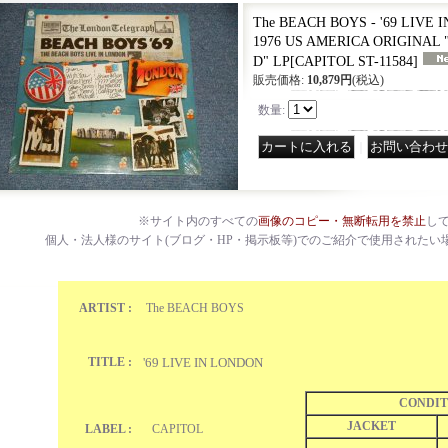
The BEACH BOYS - '69 LIVE 
1976 US AMERICA ORIGINAL
D" LP
[
CAPITOL ST-11584
]
販売価格
:
10,879円
(税込)
数量
:
｜
※サイト内のすべての
画像のコピー・無断転用を禁止
し
個人・法人様のサイト(ブログ・HP・掲示板等)でのご紹介で使用されたい
ARTIST :
The BEACH BOYS
TITLE :
'69 LIVE IN LONDON
CONDIT
JACKET
LABEL :
CAPITOL