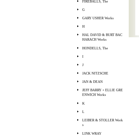
FIREBALLS, The
G
GARY USHER Works
H
HAL DAVID & BURT BAC
HARACH Works
HONDELLS, The
I
J
JACK NITZSCHE
JAN & DEAN
JEFF BARRY + ELLIE GRE
ENWICH Works
K
L
LEIBER & STOLLER Work
s
LINK WRAY