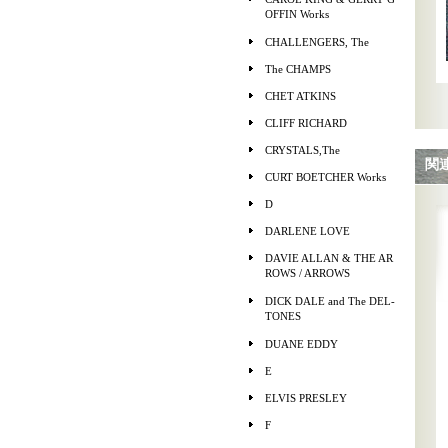
OFFIN Works
CHALLENGERS, The
The CHAMPS
CHET ATKINS
CLIFF RICHARD
CRYSTALS,The
関
CURT BOETCHER Works
D
DARLENE LOVE
DAVIE ALLAN & THE AR
ROWS / ARROWS
DICK DALE and The DEL-
TONES
DUANE EDDY
E
ELVIS PRESLEY
F