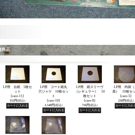
連商品
LP用 台紙 5枚セ
LP用 コート紙丸
LP用 紙スリーヴ
LP用 内袋（
ット
穴ジャケ 10枚セッ
（レギュラー） 10
底） 10枚セ
[care-11]
ト
枚セット
[care-5]
[care-10]
[care-8]
352円
(税込)
220円
(税込)
1,540円
(税込)
716円
(税込)