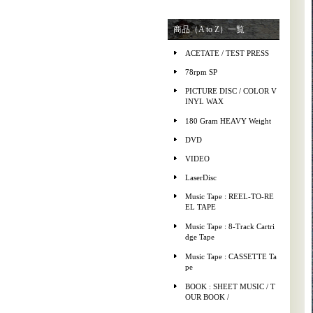
商品（A to Z）一覧
ACETATE / TEST PRESS
78rpm SP
PICTURE DISC / COLOR V
INYL WAX
180 Gram HEAVY Weight
DVD
VIDEO
LaserDisc
Music Tape : REEL-TO-RE
EL TAPE
Music Tape : 8-Track Cartri
dge Tape
Music Tape : CASSETTE Ta
pe
BOOK : SHEET MUSIC / T
OUR BOOK /