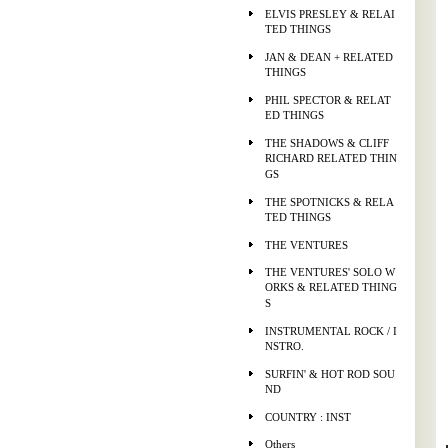
ELVIS PRESLEY & RELAI
TED THINGS
JAN & DEAN + RELATED
THINGS
PHIL SPECTOR & RELAT
ED THINGS
THE SHADOWS & CLIFF
RICHARD RELATED THIN
GS
THE SPOTNICKS & RELA
TED THINGS
THE VENTURES
THE VENTURES' SOLO W
ORKS & RELATED THING
S
INSTRUMENTAL ROCK / I
NSTRO.
SURFIN' & HOT ROD SOU
ND
COUNTRY : INST
Others