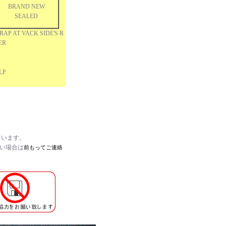
BRAND NEW
SEALED
AP AT VACK SIDE'S R
ER
LP
ています。
たい場合は
前もってご連絡