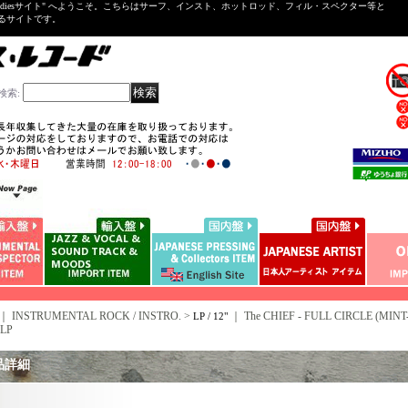
ntal ＆Oldiesサイト" へようこそ。こちらはサーフ、インスト、ホットロッド、フィル・スペクター等と
いるサイトです。
検索
:
｜ INSTRUMENTAL ROCK / INSTRO. >
｜
The CHIEF - FULL CIRCLE (MINT
LP / 12"
 LP
品詳細