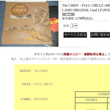
The CHIEF - FULL CIRCLE (MI
LAND ORIGINAL Used LP
[
POL
販売価格
:
2,750円
(税込)
数量
:
｜
※サイト内のすべての
画像のコピー・無断転用を禁止
し
個人・法人様のサイト(ブログ・HP・掲示板等)でのご紹介で使用されたい
ARTIST :
The CHIEF
TITLE :
FULL CIRCLE
CONDIT
LABEL :
POLYDOR
JACKET