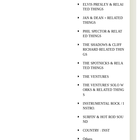
ELVIS PRESLEY & RELAI
TED THINGS
JAN & DEAN + RELATED
THINGS
PHIL SPECTOR & RELAT
ED THINGS
THE SHADOWS & CLIFF
RICHARD RELATED THIN
GS
THE SPOTNICKS & RELA
TED THINGS
THE VENTURES
THE VENTURES' SOLO W
ORKS & RELATED THING
S
INSTRUMENTAL ROCK / I
NSTRO.
SURFIN' & HOT ROD SOU
ND
COUNTRY : INST
Others