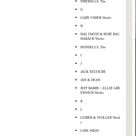
FIREBALLS, The
G
GARY USHER Works
H
HAL DAVID & BURT BAC
HARACH Works
HONDELLS, The
I
J
JACK NITZSCHE
JAN & DEAN
JEFF BARRY + ELLIE GRE
ENWICH Works
K
L
LEIBER & STOLLER Work
s
LINK WRAY