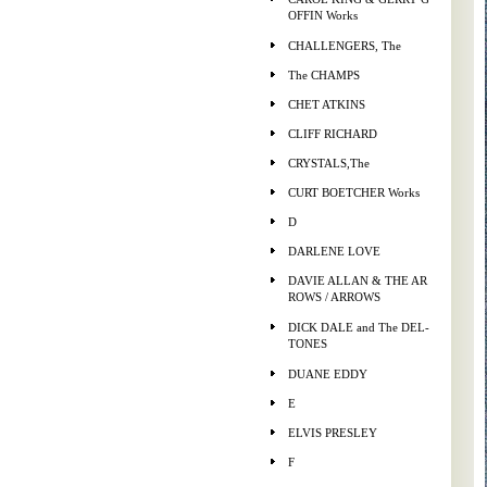
OFFIN Works
CHALLENGERS, The
The CHAMPS
CHET ATKINS
CLIFF RICHARD
CRYSTALS,The
CURT BOETCHER Works
D
DARLENE LOVE
DAVIE ALLAN & THE AR
ROWS / ARROWS
DICK DALE and The DEL-
TONES
DUANE EDDY
E
ELVIS PRESLEY
F