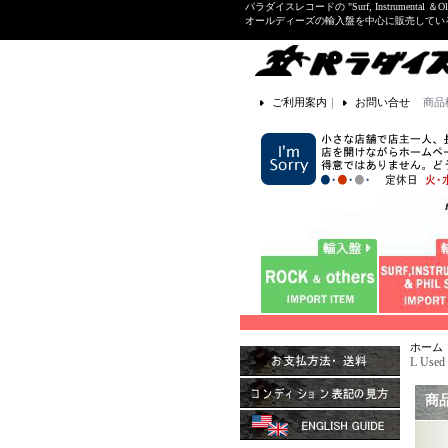
パラダイスレコードの "Surf, Instrume
オールディーズの輸入盤を中心に販売して
ご利用案内
｜
お問い合せ
商品
ホーム
L Used
商