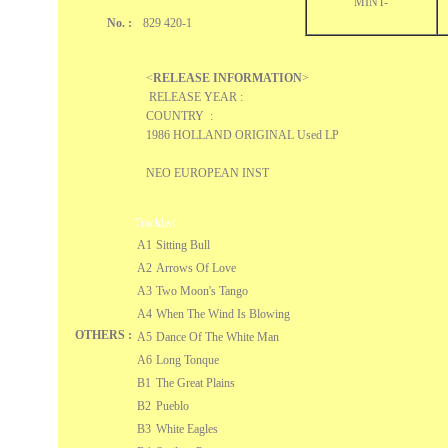
MINT-
No. :
829 420-1
<
RELEASE INFORMATION
>
RELEASE YEAR :
COUNTRY :
1986 HOLLAND ORIGINAL Used LP
NEO EUROPEAN INST
Tracklist
A1
Sitting Bull
A2
Arrows Of Love
A3
Two Moon's Tango
A4
When The Wind Is Blowing
OTHERS :
A5
Dance Of The White Man
A6
Long Tonque
B1
The Great Plains
B2
Pueblo
B3
White Eagles