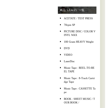
商品（A to Z）一覧
ACETATE / TEST PRESS
78rpm SP
PICTURE DISC / COLOR V
INYL WAX
180 Gram HEAVY Weight
DVD
VIDEO
LaserDisc
Music Tape : REEL-TO-RE
EL TAPE
Music Tape : 8-Track Cartri
dge Tape
Music Tape : CASSETTE Ta
pe
BOOK : SHEET MUSIC / T
OUR BOOK /