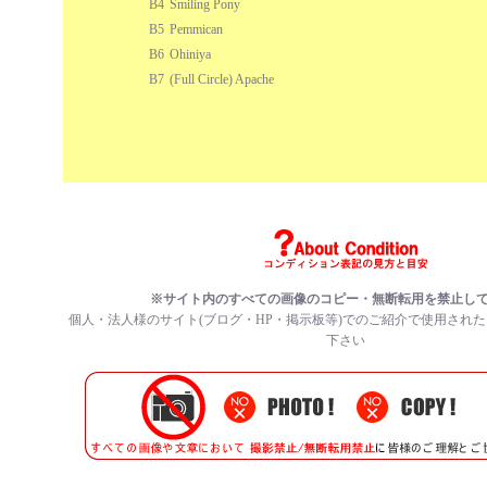
B4
Smiling Pony
B5
Pemmican
B6
Ohiniya
B7
(Full Circle) Apache
※サイト内のすべての
画像のコピー・無断転用を禁止
し
個人・法人様のサイト(ブログ・HP・掲示板等)でのご紹介で使用され
下さい