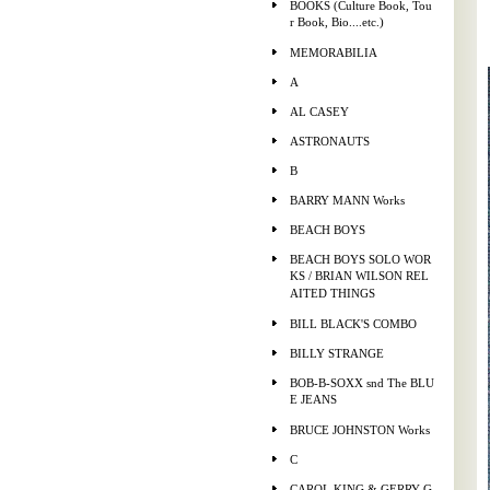
BOOKS (Culture Book, Tou
r Book, Bio....etc.)
MEMORABILIA
A
AL CASEY
ASTRONAUTS
B
BARRY MANN Works
BEACH BOYS
BEACH BOYS SOLO WOR
KS / BRIAN WILSON REL
AITED THINGS
BILL BLACK'S COMBO
BILLY STRANGE
BOB-B-SOXX snd The BLU
E JEANS
BRUCE JOHNSTON Works
C
CAROL KING & GERRY G