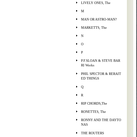
LIVELY ONES, The
M
MAN OR ASTRO-MAN?
MARKETTS, The
N
O
P
P.F.SLOAN & STEVE BAR
RI Works
PHIL SPECTOR & RERAIT
ED THINGS
Q
R
RIP CHORDS,The
RONETTES, The
RONNY AND THE DAYTO
NAS
THE ROUTERS