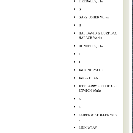
FIREBALLS, The
G
GARY USHER Works
H
HAL DAVID & BURT BAC
HARACH Works
HONDELLS, The
I
J
JACK NITZSCHE
JAN & DEAN
JEFF BARRY + ELLIE GRE
ENWICH Works
K
L
LEIBER & STOLLER Work
s
LINK WRAY