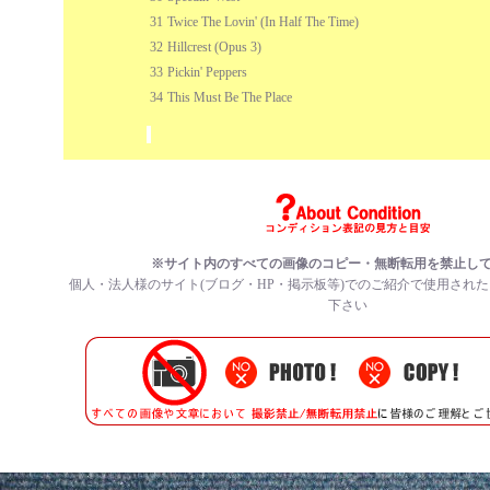
31
Twice The Lovin' (In Half The Time)
32
Hillcrest (Opus 3)
33
Pickin' Peppers
34
This Must Be The Place
※サイト内のすべての
画像のコピー・無断転用を禁止
し
個人・法人様のサイト(ブログ・HP・掲示板等)でのご紹介で使用され
下さい