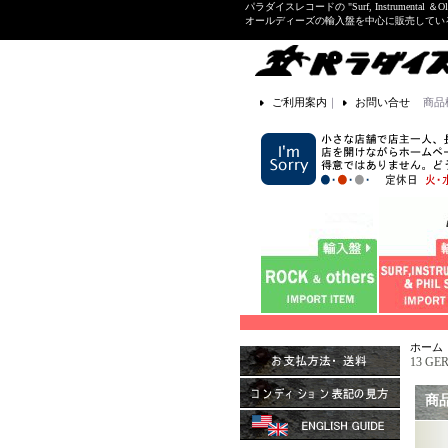
パラダイスレコードの "Surf, Instrume
オールディーズの輸入盤を中心に販売して
ご利用案内
｜
お問い合せ
商品
ホーム
13 GE
商