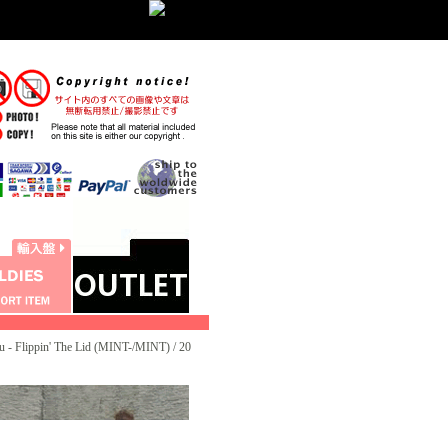
u - Flippin' The Lid (MINT-/MINT) / 20