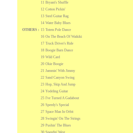
11
Bryant's Shuffle
12
Cotton Pickin'
13
Steel Guitar Rag
14
Water Baby Blues
OTHERS :
15
Totem Pole Dance
16
On The Beach Of Waikiki
17
Truck Driver's Ride
18
Boogie Barn Dance
19
Wild Card
20
Okie Boogie
21
Jammin' With Jimmy
22
Sand Canyon Swing
23
Hop, Skip And Jump
24
Yodeling Guitar
25
I've Turned A Gadabout
26
Speedy's Special
27
Space Man In Orbit
28
Swingin' On The Strings
29
Pushin' The Blues
30
Speedin' West