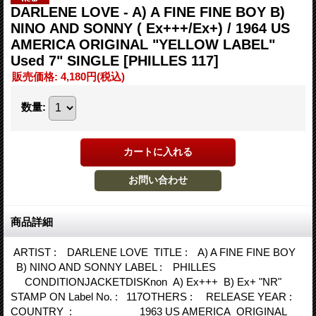
DARLENE LOVE - A) A FINE FINE BOY B)
NINO AND SONNY ( Ex+++/Ex+) / 1964 US
AMERICA ORIGINAL "YELLOW LABEL"
Used 7" SINGLE
[PHILLES 117]
販売価格
:
4,180円
(税込)
数量
:
商品詳細
ARTIST : DARLENE LOVE TITLE : A) A FINE FINE BOY
B) NINO AND SONNY LABEL : PHILLES
CONDITIONJACKETDISKnon A) Ex+++ B) Ex+ "NR"
STAMP ON Label No. : 117OTHERS : RELEASE YEAR :
COUNTRY : 1963 US AMERICA ORIGINAL