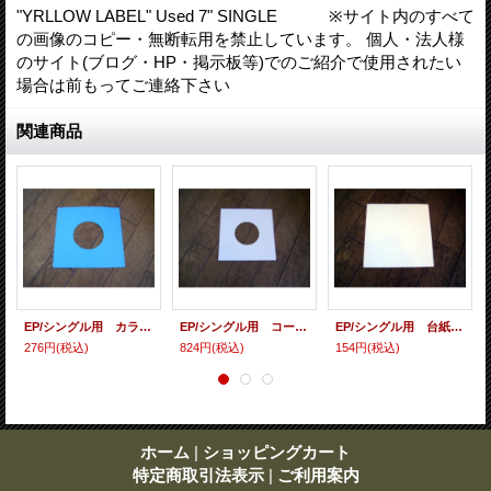
"YRLLOW LABEL" Used 7" SINGLE ※サイト内のすべて
の画像のコピー・無断転用を禁止しています。 個人・法人様
のサイト(ブログ・HP・掲示板等)でのご紹介で使用されたい
場合は前もってご連絡下さい
関連商品
EP/シングル用 カラースリーヴ（全4色） 5枚セット (カラー指定してください）
EP/シングル用 コート紙丸穴ジャケ （10枚セット）
EP/シングル用 台紙 10枚セット
276円
(税込)
824円
(税込)
154円
(税込)
ホーム
|
ショッピングカート
特定商取引法表示
|
ご利用案内