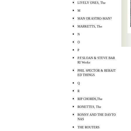
LIVELY ONES, The
M
MAN OR ASTRO-MAN?
MARKETTS, The
N
O
P
P.F.SLOAN & STEVE BAR
RI Works
PHIL SPECTOR & RERAIT
ED THINGS
Q
R
RIP CHORDS,The
RONETTES, The
RONNY AND THE DAYTO
NAS
THE ROUTERS