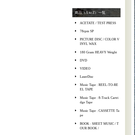
商品（A to Z）一覧
ACETATE / TEST PRESS
78rpm SP
PICTURE DISC / COLOR V
INYL WAX
180 Gram HEAVY Weight
DVD
VIDEO
LaserDisc
Music Tape : REEL-TO-RE
EL TAPE
Music Tape : 8-Track Cartri
dge Tape
Music Tape : CASSETTE Ta
pe
BOOK : SHEET MUSIC / T
OUR BOOK /