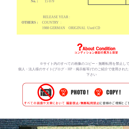
No. :
15 079
RELEASE YEAR :
OTHERS :
COUNTRY :
1988 GERMAN ORIGINAL Used CD
※サイト内のすべての
画像のコピー・無断転用を禁止
し
個人・法人様のサイト(ブログ・HP・掲示板等)でのご紹介で使用され
下さい