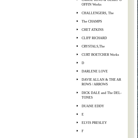
OFFIN Works
CHALLENGERS, The
The CHAMPS
CHET ATKINS
CLIFF RICHARD
CRYSTALS,The
CURT BOETCHER Works
D
DARLENE LOVE
DAVIE ALLAN & THE AR
ROWS / ARROWS
DICK DALE and The DEL-
TONES
DUANE EDDY
E
ELVIS PRESLEY
F