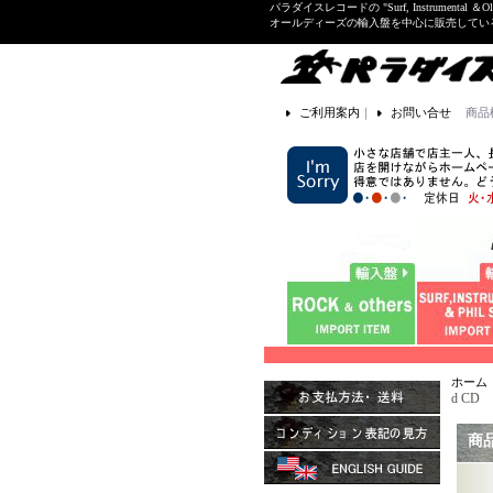
パラダイスレコードの "Surf, Instrume
オールディーズの輸入盤を中心に販売して
ご利用案内
｜
お問い合せ
商品
ホーム
d CD
商