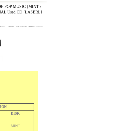
 POP MUSIC (MINT-/
NAL Used CD
[
LASERLI
ION
DISK
MINT