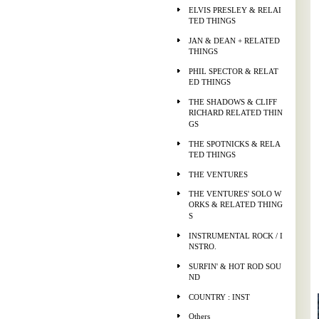
ELVIS PRESLEY & RELAI
TED THINGS
JAN & DEAN + RELATED
THINGS
PHIL SPECTOR & RELAT
ED THINGS
THE SHADOWS & CLIFF
RICHARD RELATED THIN
GS
THE SPOTNICKS & RELA
TED THINGS
THE VENTURES
THE VENTURES' SOLO W
ORKS & RELATED THING
S
INSTRUMENTAL ROCK / I
NSTRO.
SURFIN' & HOT ROD SOU
ND
COUNTRY : INST
Others