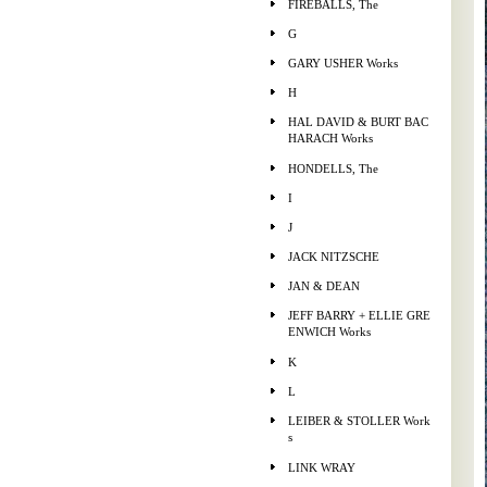
FIREBALLS, The
G
GARY USHER Works
H
HAL DAVID & BURT BAC
HARACH Works
HONDELLS, The
I
J
JACK NITZSCHE
JAN & DEAN
JEFF BARRY + ELLIE GRE
ENWICH Works
K
L
LEIBER & STOLLER Work
s
LINK WRAY