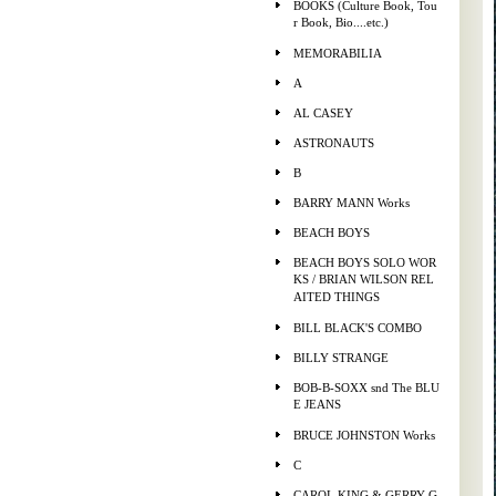
BOOKS (Culture Book, Tou
r Book, Bio....etc.)
MEMORABILIA
A
AL CASEY
ASTRONAUTS
B
BARRY MANN Works
BEACH BOYS
BEACH BOYS SOLO WOR
KS / BRIAN WILSON REL
AITED THINGS
BILL BLACK'S COMBO
BILLY STRANGE
BOB-B-SOXX snd The BLU
E JEANS
BRUCE JOHNSTON Works
C
CAROL KING & GERRY G