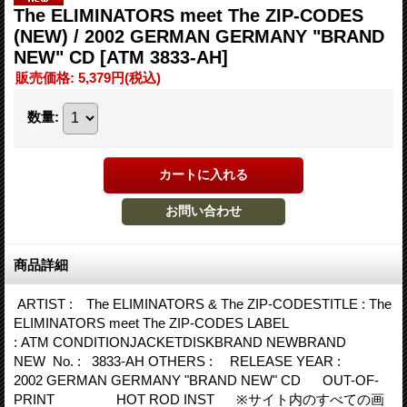
The ELIMINATORS meet The ZIP-CODES
(NEW) / 2002 GERMAN GERMANY "BRAND
NEW" CD
[ATM 3833-AH]
販売価格
:
5,379円
(税込)
数量
:
商品詳細
ARTIST : The ELIMINATORS & The ZIP-CODESTITLE : The
ELIMINATORS meet The ZIP-CODES LABEL
: ATM CONDITIONJACKETDISKBRAND NEWBRAND
NEW No. : 3833-AH OTHERS : RELEASE YEAR :
2002 GERMAN GERMANY "BRAND NEW" CD OUT-OF-
PRINT HOT ROD INST ※サイト内のすべての画