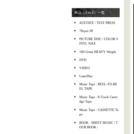
商品（A to Z）一覧
ACETATE / TEST PRESS
78rpm SP
PICTURE DISC / COLOR V
INYL WAX
180 Gram HEAVY Weight
DVD
VIDEO
LaserDisc
Music Tape : REEL-TO-RE
EL TAPE
Music Tape : 8-Track Cartri
dge Tape
Music Tape : CASSETTE Ta
pe
BOOK : SHEET MUSIC / T
OUR BOOK /