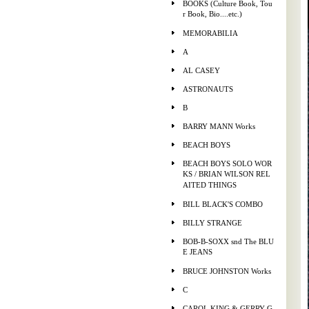
BOOKS (Culture Book, Tou
r Book, Bio....etc.)
MEMORABILIA
A
AL CASEY
ASTRONAUTS
B
BARRY MANN Works
BEACH BOYS
BEACH BOYS SOLO WOR
KS / BRIAN WILSON REL
AITED THINGS
BILL BLACK'S COMBO
BILLY STRANGE
BOB-B-SOXX snd The BLU
E JEANS
BRUCE JOHNSTON Works
C
CAROL KING & GERRY G