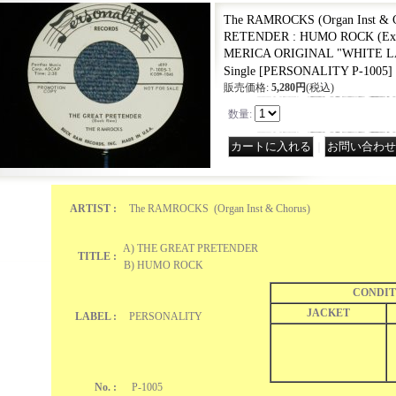
The RAMROCKS (Organ Inst & 
RETENDER : HUMO ROCK (Ex+
MERICA ORIGINAL "WHITE L
Single
[
PERSONALITY P-1005
]
販売価格
:
5,280円
(税込)
数量
:
｜
ARTIST :
The RAMROCKS (Organ Inst & Chorus)
A) THE GREAT PRETENDER
TITLE :
B) HUMO ROCK
CONDIT
JACKET
LABEL :
PERSONALITY
No. :
P-1005