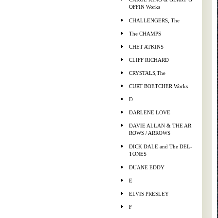
OFFIN Works
CHALLENGERS, The
The CHAMPS
CHET ATKINS
CLIFF RICHARD
CRYSTALS,The
CURT BOETCHER Works
D
DARLENE LOVE
DAVIE ALLAN & THE AR
ROWS / ARROWS
DICK DALE and The DEL-
TONES
DUANE EDDY
E
ELVIS PRESLEY
F