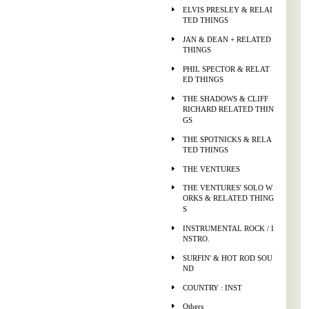
ELVIS PRESLEY & RELAI
TED THINGS
JAN & DEAN + RELATED
THINGS
PHIL SPECTOR & RELAT
ED THINGS
THE SHADOWS & CLIFF
RICHARD RELATED THIN
GS
THE SPOTNICKS & RELA
TED THINGS
THE VENTURES
THE VENTURES' SOLO W
ORKS & RELATED THING
S
INSTRUMENTAL ROCK / I
NSTRO.
SURFIN' & HOT ROD SOU
ND
COUNTRY : INST
Others