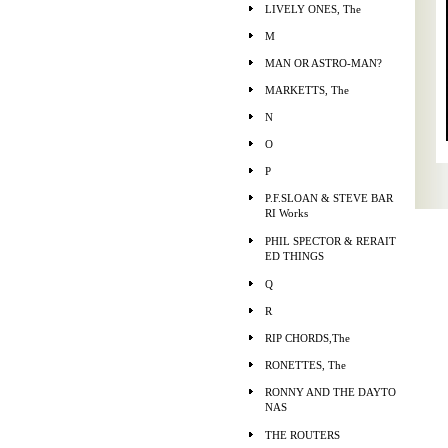
LIVELY ONES, The
M
MAN OR ASTRO-MAN?
MARKETTS, The
N
O
P
P.F.SLOAN & STEVE BAR
RI Works
PHIL SPECTOR & RERAIT
ED THINGS
Q
R
RIP CHORDS,The
RONETTES, The
RONNY AND THE DAYTO
NAS
THE ROUTERS