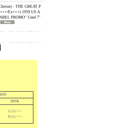
Chorus) - THE GREAT P
++/Ex+++) 1959 US A
ABEL PROMO" Used 7"
ION
DISK
A) Ex+++
B) Ex+++