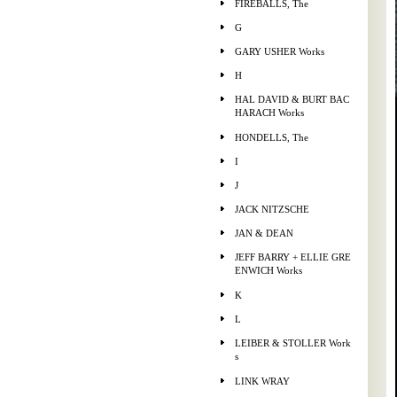
FIREBALLS, The
G
GARY USHER Works
H
HAL DAVID & BURT BAC
HARACH Works
HONDELLS, The
I
J
JACK NITZSCHE
JAN & DEAN
JEFF BARRY + ELLIE GRE
ENWICH Works
K
L
LEIBER & STOLLER Work
s
LINK WRAY