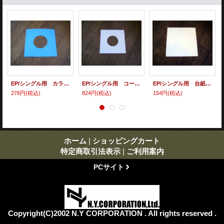
EP/シングル用 カラースリーヴ（全4色） 5枚セット (カラー指定してください）
EP/シングル用 コート紙丸穴ジャケ （10枚セット）
EP/シングル用 台紙 10枚セット
276円
(税込)
824円
(税込)
154円
(税込)
ホーム
|
ショッピングカート
特定商取引法表示
|
ご利用案内
PCサイト
Copyright(C)2002 N.Y CORPORATION . All rights reserved .