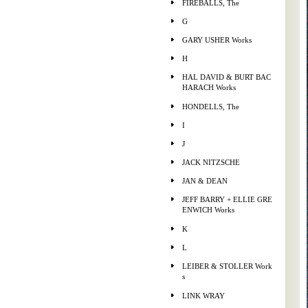
FIREBALLS, The
G
GARY USHER Works
H
HAL DAVID & BURT BAC
HARACH Works
HONDELLS, The
I
J
JACK NITZSCHE
JAN & DEAN
JEFF BARRY + ELLIE GRE
ENWICH Works
K
L
LEIBER & STOLLER Work
s
LINK WRAY