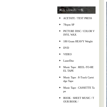
商品（A to Z）一覧
ACETATE / TEST PRESS
78rpm SP
PICTURE DISC / COLOR V
INYL WAX
180 Gram HEAVY Weight
DVD
VIDEO
LaserDisc
Music Tape : REEL-TO-RE
EL TAPE
Music Tape : 8-Track Cartri
dge Tape
Music Tape : CASSETTE Ta
pe
BOOK : SHEET MUSIC / T
OUR BOOK /