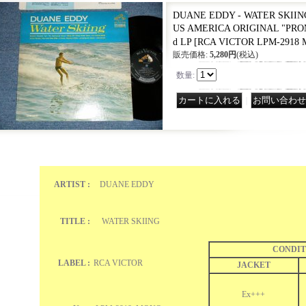
DUANE EDDY - WATER SKIING 
US AMERICA ORIGINAL "PRO
d LP
[
RCA VICTOR LPM-2918
販売価格
:
5,280円
(税込)
数量
:
｜
ARTIST :
DUANE EDDY
TITLE :
WATER SKIING
CONDIT
LABEL :
RCA VICTOR
JACKET
Ex+++