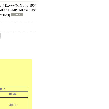
( Ex+++/MINT-) / 1964
MO STAMP" MONO Use
 MONO
]
ION
DISK
MINT-