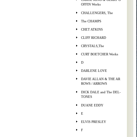
OFFIN Works
CHALLENGERS, The
The CHAMPS
CHET ATKINS
CLIFF RICHARD
CRYSTALS,The
CURT BOETCHER Works
D
DARLENE LOVE
DAVIE ALLAN & THE AR
ROWS / ARROWS
DICK DALE and The DEL-
TONES
DUANE EDDY
E
ELVIS PRESLEY
F