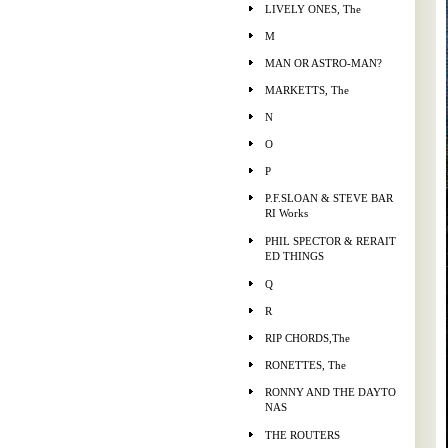
LIVELY ONES, The
M
MAN OR ASTRO-MAN?
MARKETTS, The
N
O
P
P.F.SLOAN & STEVE BAR
RI Works
PHIL SPECTOR & RERAIT
ED THINGS
Q
R
RIP CHORDS,The
RONETTES, The
RONNY AND THE DAYTO
NAS
THE ROUTERS