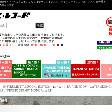
ntal ＆Oldiesサイト" へようこそ。こちらはサーフ、インスト、ホットロッド、フィル・スペクター等と
いるサイトです。
検索
:
｜ INSTRUMENTAL ROCK / INSTRO. >
｜
DUANE EDDY - WATER SKIING ( 
LP / 12"
NAL "PROMO STAMP" MONO Used LP
品詳細