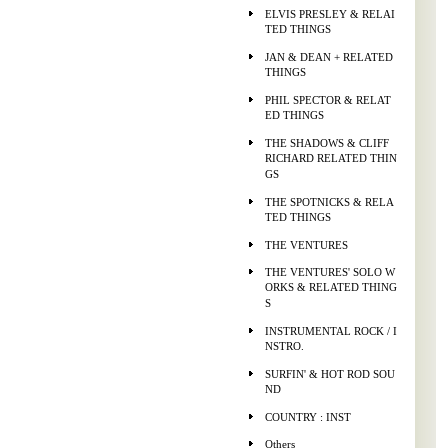
ELVIS PRESLEY & RELAI
TED THINGS
JAN & DEAN + RELATED
THINGS
PHIL SPECTOR & RELAT
ED THINGS
THE SHADOWS & CLIFF
RICHARD RELATED THIN
GS
THE SPOTNICKS & RELA
TED THINGS
THE VENTURES
THE VENTURES' SOLO W
ORKS & RELATED THING
S
INSTRUMENTAL ROCK / I
NSTRO.
SURFIN' & HOT ROD SOU
ND
COUNTRY : INST
Others