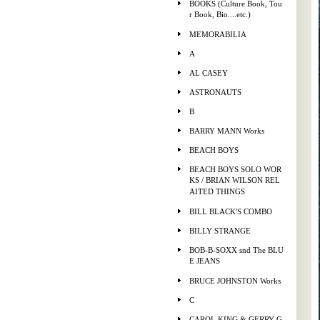
BOOKS (Culture Book, Tou
r Book, Bio....etc.)
MEMORABILIA
A
AL CASEY
ASTRONAUTS
B
BARRY MANN Works
BEACH BOYS
BEACH BOYS SOLO WOR
KS / BRIAN WILSON REL
AITED THINGS
BILL BLACK'S COMBO
BILLY STRANGE
BOB-B-SOXX snd The BLU
E JEANS
BRUCE JOHNSTON Works
C
CAROL KING & GERRY G