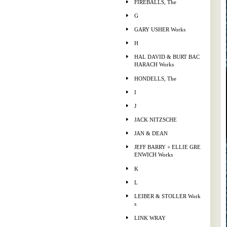
FIREBALLS, The
G
GARY USHER Works
H
HAL DAVID & BURT BAC
HARACH Works
HONDELLS, The
I
J
JACK NITZSCHE
JAN & DEAN
JEFF BARRY + ELLIE GRE
ENWICH Works
K
L
LEIBER & STOLLER Work
s
LINK WRAY