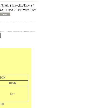
AL ( Ex+,Ex/Ex+ ) /
 Used 7" EP With Pict
ION
DISK
Ex+
VER