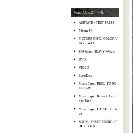
商品（A to Z）一覧
ACETATE / TEST PRESS
78rpm SP
PICTURE DISC / COLOR V
INYL WAX
180 Gram HEAVY Weight
DVD
VIDEO
LaserDisc
Music Tape : REEL-TO-RE
EL TAPE
Music Tape : 8-Track Cartri
dge Tape
Music Tape : CASSETTE Ta
pe
BOOK : SHEET MUSIC / T
OUR BOOK /