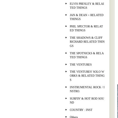
ELVIS PRESLEY & RELAI
TED THINGS
JAN & DEAN + RELATED
THINGS
PHIL SPECTOR & RELAT
ED THINGS
THE SHADOWS & CLIFF
RICHARD RELATED THIN
GS
THE SPOTNICKS & RELA
TED THINGS
THE VENTURES
THE VENTURES' SOLO W
ORKS & RELATED THING
S
INSTRUMENTAL ROCK / I
NSTRO.
SURFIN' & HOT ROD SOU
ND
COUNTRY : INST
Others