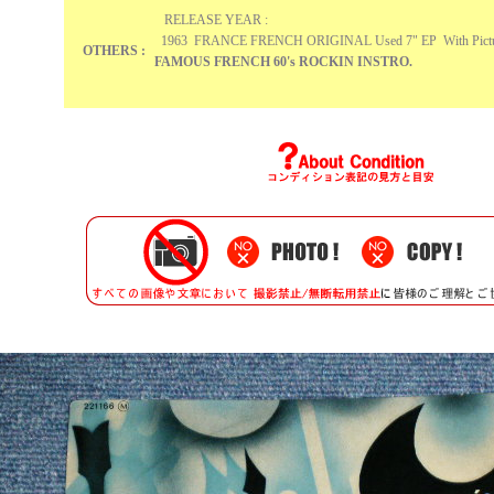
RELEASE YEAR :
1963 FRANCE FRENCH ORIGINAL Used 7" EP With Pictur
OTHERS :
FAMOUS FRENCH 60's ROCKIN INSTRO.