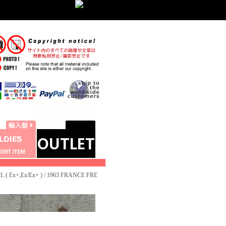
 Ex+,Ex/Ex+ ) / 1963 FRANCE FRE