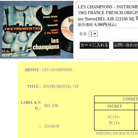
LES CHAMPIONS - INSTRUMENT
1963 FRANCE FRENCH ORIGINAL
ure Sleeve
[
BEL AIR 221166 M
]
販売価格
:
6,380円
(税込)
数量
:
｜
ARTIST :
LES CHAMPIONS -
TITLE :
INSTRUMENTAL / EP
CONDIT
LABEL & N
BEL AIR
JACKET
O. :
FC) Ex+
BC) Ex
:
221166 M
WRITING ON BACK CO