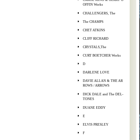
OFFIN Works
CHALLENGERS, The
The CHAMPS
CHET ATKINS
CLIFF RICHARD
CRYSTALS,The
CURT BOETCHER Works
D
DARLENE LOVE
DAVIE ALLAN & THE AR
ROWS / ARROWS
DICK DALE and The DEL-
TONES
DUANE EDDY
E
ELVIS PRESLEY
F