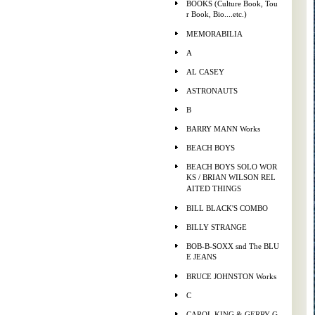
BOOKS (Culture Book, Tou
r Book, Bio....etc.)
MEMORABILIA
A
AL CASEY
ASTRONAUTS
B
BARRY MANN Works
BEACH BOYS
BEACH BOYS SOLO WOR
KS / BRIAN WILSON REL
AITED THINGS
BILL BLACK'S COMBO
BILLY STRANGE
BOB-B-SOXX snd The BLU
E JEANS
BRUCE JOHNSTON Works
C
CAROL KING & GERRY G