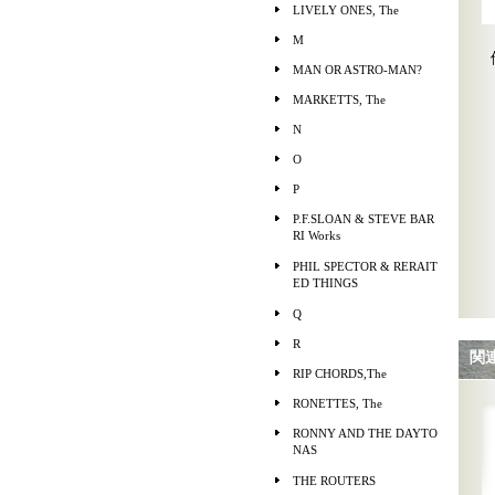
LIVELY ONES, The
M
MAN OR ASTRO-MAN?
MARKETTS, The
N
O
P
P.F.SLOAN & STEVE BAR
RI Works
PHIL SPECTOR & RERAIT
ED THINGS
Q
R
関
RIP CHORDS,The
RONETTES, The
RONNY AND THE DAYTO
NAS
THE ROUTERS