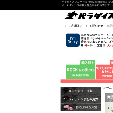
パラダイスレコードの "Surf, Instrume
オールディーズの輸入盤を中心に販売して
ご利用案内
｜
お問い合せ
商品
ホーム
商
7