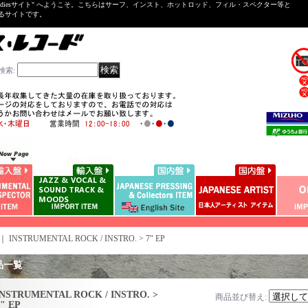
ntal ＆Oldiesサイト" へようこそ。こちらはサーフ、インスト、ホットロッド、フィル・スペクター等と
いるサイトです。
検索
:
｜
INSTRUMENTAL ROCK / INSTRO. > 7" EP
品一覧
INSTRUMENTAL ROCK / INSTRO. >
商品並び替え
:
" EP