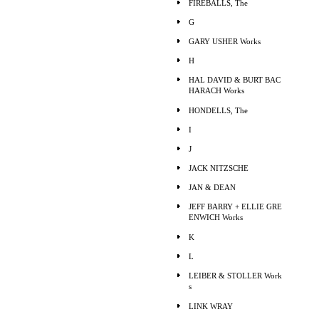
FIREBALLS, The
G
GARY USHER Works
H
HAL DAVID & BURT BAC
HARACH Works
HONDELLS, The
I
J
JACK NITZSCHE
JAN & DEAN
JEFF BARRY + ELLIE GRE
ENWICH Works
K
L
LEIBER & STOLLER Work
s
LINK WRAY