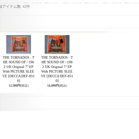
録アイテム数
:
42件
THE TORNADOS - T
THE TORNADOS - T
HE SOUND OF / 196
HE SOUND OF / 196
2 UK Original 7" EP
2 UK Original 7" EP
With PICTURE SLEE
With PICTURE SLEE
VE
[DECCA DEF-851
VE
[DECCA DEF-851
0]
0]
12,980円
(税込)
14,080円
(税込)