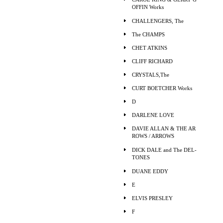
OFFIN Works
CHALLENGERS, The
The CHAMPS
CHET ATKINS
CLIFF RICHARD
CRYSTALS,The
CURT BOETCHER Works
D
DARLENE LOVE
DAVIE ALLAN & THE AR
ROWS / ARROWS
DICK DALE and The DEL-
TONES
DUANE EDDY
E
ELVIS PRESLEY
F