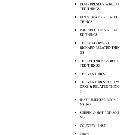
ELVIS PRESLEY & RELAI
TED THINGS
JAN & DEAN + RELATED
THINGS
PHIL SPECTOR & RELAT
ED THINGS
THE SHADOWS & CLIFF
RICHARD RELATED THIN
GS
THE SPOTNICKS & RELA
TED THINGS
THE VENTURES
THE VENTURES' SOLO W
ORKS & RELATED THING
S
INSTRUMENTAL ROCK / I
NSTRO.
SURFIN' & HOT ROD SOU
ND
COUNTRY : INST
Others