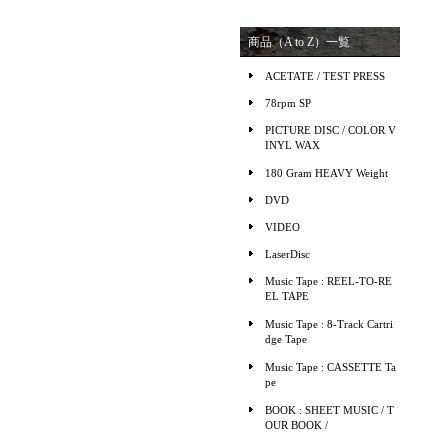
商品（A to Z）一覧
ACETATE / TEST PRESS
78rpm SP
PICTURE DISC / COLOR V
INYL WAX
180 Gram HEAVY Weight
DVD
VIDEO
LaserDisc
Music Tape : REEL-TO-RE
EL TAPE
Music Tape : 8-Track Cartri
dge Tape
Music Tape : CASSETTE Ta
pe
BOOK : SHEET MUSIC / T
OUR BOOK /