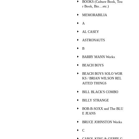
BOOKS (Culture Book, Tou
r Book, Bio....etc.)
MEMORABILIA
A
AL CASEY
ASTRONAUTS
B
BARRY MANN Works
BEACH BOYS
BEACH BOYS SOLO WOR
KS / BRIAN WILSON REL
AITED THINGS
BILL BLACK'S COMBO
BILLY STRANGE
BOB-B-SOXX snd The BLU
E JEANS
BRUCE JOHNSTON Works
C
CAROL KING & GERRY G