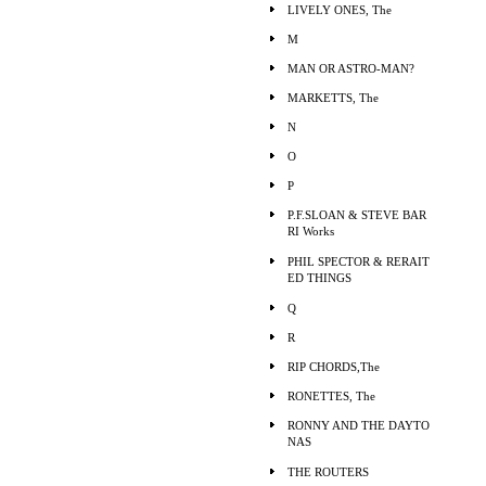
LIVELY ONES, The
M
MAN OR ASTRO-MAN?
MARKETTS, The
N
O
P
P.F.SLOAN & STEVE BAR
RI Works
PHIL SPECTOR & RERAIT
ED THINGS
Q
R
RIP CHORDS,The
RONETTES, The
RONNY AND THE DAYTO
NAS
THE ROUTERS