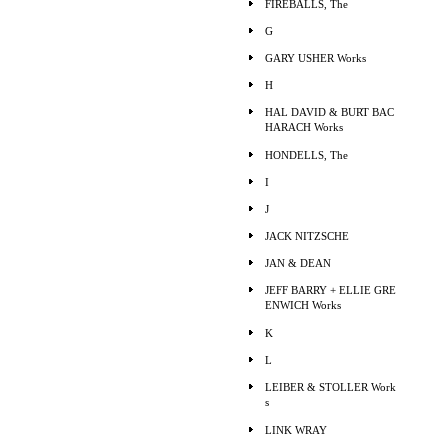
FIREBALLS, The
G
GARY USHER Works
H
HAL DAVID & BURT BAC
HARACH Works
HONDELLS, The
I
J
JACK NITZSCHE
JAN & DEAN
JEFF BARRY + ELLIE GRE
ENWICH Works
K
L
LEIBER & STOLLER Work
s
LINK WRAY