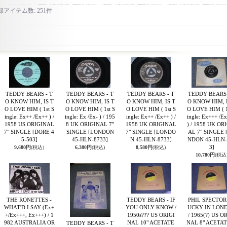
録アイテム数
:
251件
TEDDY BEARS - T
TEDDY BEARS - T
TEDDY BEARS - T
TEDDY BEARS 
O KNOW HIM, IS T
O KNOW HIM, IS T
O KNOW HIM, IS T
O KNOW HIM, I
O LOVE HIM ( 1st S
O LOVE HIM ( 1st S
O LOVE HIM ( 1st S
O LOVE HIM ( 1
ingle: Ex++ /Ex++ ) /
ingle: Ex /Ex- ) / 195
ingle: Ex++ /Ex++ ) /
ingle: Ex+++ /E
1958 US ORIGINAL
8 UK ORIGINAL 7"
1958 UK ORIGINAL
) / 1958 UK OR
7" SINGLE
[DORE 4
SINGLE
[LONDON
7" SINGLE
[LONDO
AL 7" SINGLE
5-503]
45-HLN-8733]
N 45-HLN-8733]
NDON 45-HLN-
3]
9,680円
(税込)
6,380円
(税込)
8,580円
(税込)
10,780円
(税込
THE RONETTES -
TEDDY BEARS - IF
PHIL SPECTOR 
WHAT'D I SAY (Ex+
YOU ONLY KNOW /
UCKY IN LON
+/Ex+++, Ex+++) / 1
1950s??? US ORIGI
/ 1965(?) US O
982 AUSTRALIA OR
NAL 10" ACETATE
NAL 8" ACETAT
TEDDY BEARS - T