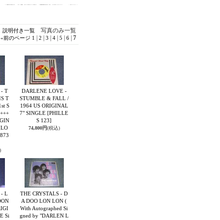
写真のみ一覧
説明付き一覧
|
|
|
|
|
|
7
«
前のページ
1
2
3
4
5
6
- T
DARLENE LOVE -
S T
STUMBLE & FALL /
st S
1964 US ORIGINAL
x+++
7" SINGLE
[PHILLE
IGIN
S 123]
[LO
74,800円
(税込)
873
)
- L
THE CRYSTALS - D
DON
A DOO LON LON (
RIGI
With Autographed Si
E Si
gned by "DARLEN L