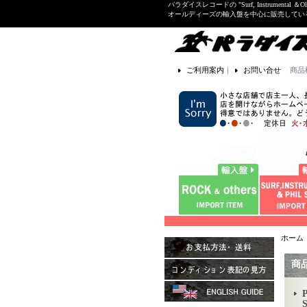
パラダイスレコードの "Surf, Instrume
オールディーズの輸入盤を中心に販売して
ご利用案内
｜
お問い合せ
商品
ホーム
商
S