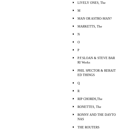
LIVELY ONES, The
M
MAN OR ASTRO-MAN?
MARKETTS, The
N
O
P
P.F.SLOAN & STEVE BAR
RI Works
PHIL SPECTOR & RERAIT
ED THINGS
Q
R
RIP CHORDS,The
RONETTES, The
RONNY AND THE DAYTO
NAS
THE ROUTERS