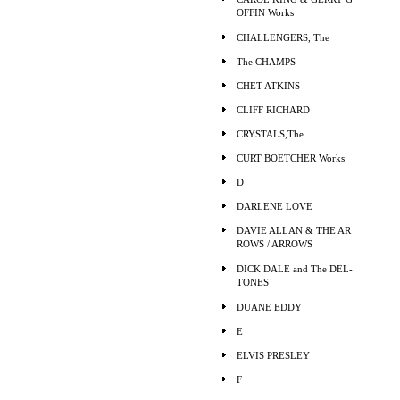
OFFIN Works
CHALLENGERS, The
The CHAMPS
CHET ATKINS
CLIFF RICHARD
CRYSTALS,The
CURT BOETCHER Works
D
DARLENE LOVE
DAVIE ALLAN & THE AR
ROWS / ARROWS
DICK DALE and The DEL-
TONES
DUANE EDDY
E
ELVIS PRESLEY
F