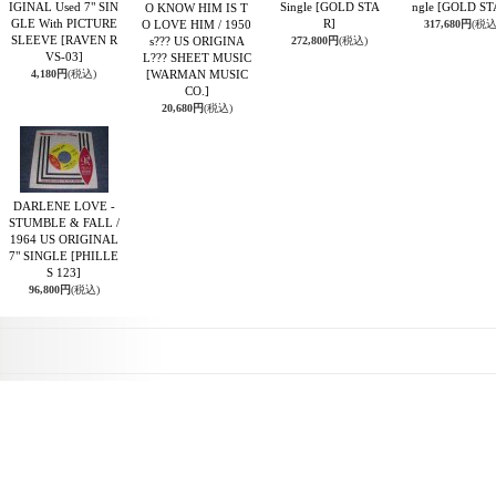
IGINAL Used 7" SIN
Single
[GOLD STA
ngle
[GOLD ST
O KNOW HIM IS T
GLE With PICTURE
R]
O LOVE HIM / 1950
317,680円
(税込
SLEEVE
[RAVEN R
s??? US ORIGINA
272,800円
(税込)
VS-03]
L??? SHEET MUSIC
4,180円
(税込)
[WARMAN MUSIC
CO.]
20,680円
(税込)
DARLENE LOVE -
STUMBLE & FALL /
1964 US ORIGINAL
7" SINGLE
[PHILLE
S 123]
96,800円
(税込)