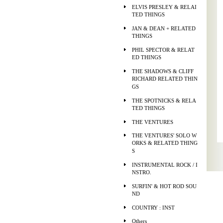
ELVIS PRESLEY & RELAI
TED THINGS
JAN & DEAN + RELATED
THINGS
PHIL SPECTOR & RELAT
ED THINGS
THE SHADOWS & CLIFF
RICHARD RELATED THIN
GS
THE SPOTNICKS & RELA
TED THINGS
THE VENTURES
THE VENTURES' SOLO W
ORKS & RELATED THING
S
INSTRUMENTAL ROCK / I
NSTRO.
SURFIN' & HOT ROD SOU
ND
COUNTRY : INST
Others