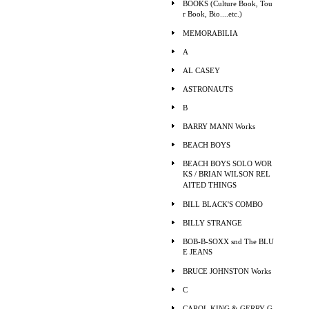
BOOKS (Culture Book, Tou
r Book, Bio....etc.)
MEMORABILIA
A
AL CASEY
ASTRONAUTS
B
BARRY MANN Works
BEACH BOYS
BEACH BOYS SOLO WOR
KS / BRIAN WILSON REL
AITED THINGS
BILL BLACK'S COMBO
BILLY STRANGE
BOB-B-SOXX snd The BLU
E JEANS
BRUCE JOHNSTON Works
C
CAROL KING & GERRY G