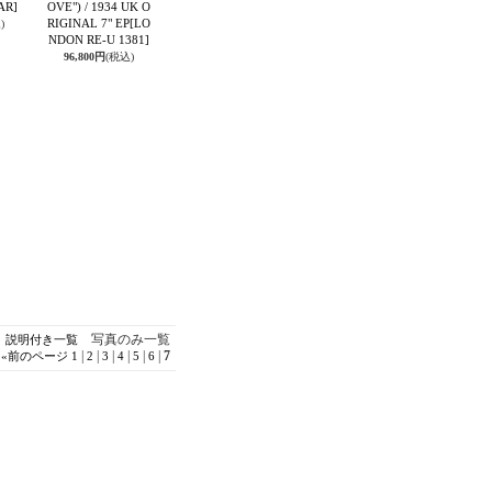
AR]
OVE") / 1934 UK O
RIGINAL 7" EP
[LO
)
NDON RE-U 1381]
96,800円
(税込)
写真のみ一覧
説明付き一覧
|
|
|
|
|
|
7
«
前のページ
1
2
3
4
5
6