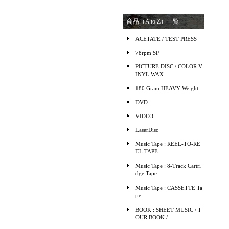
商品（A to Z）一覧
ACETATE / TEST PRESS
78rpm SP
PICTURE DISC / COLOR V
INYL WAX
180 Gram HEAVY Weight
DVD
VIDEO
LaserDisc
Music Tape : REEL-TO-RE
EL TAPE
Music Tape : 8-Track Cartri
dge Tape
Music Tape : CASSETTE Ta
pe
BOOK : SHEET MUSIC / T
OUR BOOK /